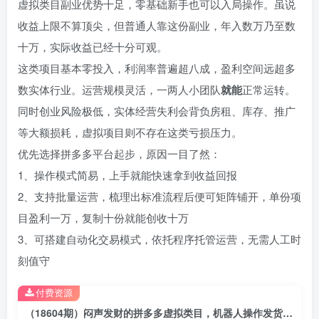
虚拟类目副业优势十足，零基础新手也可以入局操作。虽说
收益上限不算顶尖，但普通人靠这份副业，年入数万乃至数
十万，实际收益已经十分可观。
这类项目基本零投入，利润率普遍超八成，盈利空间远超多
数实体行业。运营规模灵活，一两人小团队
就能
正常运转。
同时创业风险极低，实体经营失利会背负房租、库存、推广
等大额损耗，虚拟项目则不存在这类亏损压力。
优先选择拼多多平台起步，原因一目了然：
1、操作模式简易，上手就能快速拿到收益回报
2、支持批量运营，梳理出标准流程后便可矩阵铺开，单份项
目盈利一万，复制十份就能创收十万
3、可搭建自动化交易模式，依托程序托管运营，无需人工时
刻值守
付费资源
（18604期）闷声发财的拼多多虚拟类目，机器人操作发货不用人工，轻松实现月入 1-5W