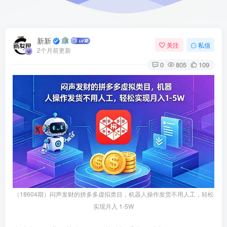
新新
关注
私信
2个月前更新
0
805
109
（18604期）闷声发财的拼多多虚拟类目，机器人操作发货不用人工，轻松
实现月入 1-5W