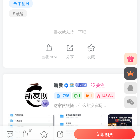
中创网
# 就能
喜欢就支持一下吧
点赞
109
分享
收藏
新新
关注
1796
1
1
145W+
这家伙很懒，什么都没有写...
109
立即购买