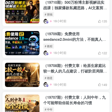
（19710期）500万粉博主影视解说实
战课｜独家爆款私藏思路，AI文案剪映
PR剪辑发布全流程教学
# 剪辑
18小时前
135
（19709期）免费使用
seedance2.0mini的方法，不能真人，
可以无限10秒视频，9图+3音频参考
# 教程
18小时前
122
（19708期）付费文章：给原生家庭比
较一般人的几点建议，打破阶层局限，
实现个人与家族代际向上跃升
# 都是
18小时前
149
（19707期）付费文章：人到中年，九
个可能帮助你延长寿命的习惯
# 中年