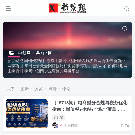
中创网
共717篇
新发现资源网网赚项目频道中赚网中创网新发现资源网提供最新前沿
网赚项目,每日更新最全网赚技巧和免费赚钱项目,告诉小白如何利用网
上赚钱,中赚网中创网少走弯路的网赚平台。
排序
更新
浏览
点赞
评论
（19718期）电商财务合规与税务优化
指南：增值税+企税+个税全覆盖，财
务制度搭建落地纳税筹划方案
# 财税
1小时前
74