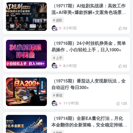
（19717期）AI短剧实战课：高效工作
流×AI审美×爆款拆解×文案角色场景分
镜×LibTV进阶×站位控制×从脚本到成
# 进阶
片交付全流程
3小时前
59
（19716期）24小时挂机挣美金，简单
易操作，小白轻松上手，日入1000+
# 上手
8小时前
92
（19715期）番茄达人变现新玩法，全
自动运行 每日300+
# 番茄
11小时前
135
（19714期）全新EA量化打法，月化
本金翻倍的全新策略，安全稳定持续输
出
# 策略