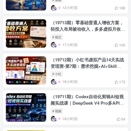
13小时前
168
（19713期）零基础普通人增收方案，
轻投入布局被动收入，多多虚拟月收益
1-3 万
# 稳定
17小时前
105
（19712期）小红书虚拟产品14天实战
变现营-第7期：需求挖掘×AI+Skill原
创×产品矩阵×内容笔记×一人公司进阶
# 小红
×全链路
18小时前
173
（19711期）Codex自动化剪辑AI短视
频实战课｜DeepSeek V4 Pro多API联
动，图文成片封装Skill全流程
# 视频
18小时前
54