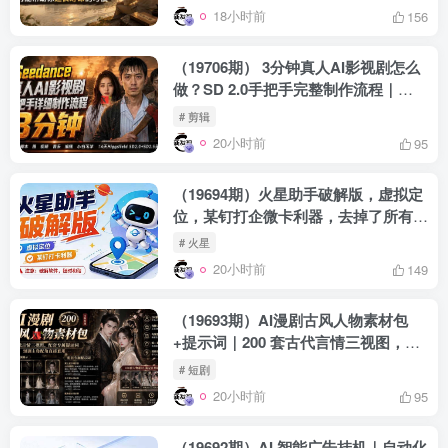
18小时前
156
（19706期） 3分钟真人AI影视剧怎么
做？SD 2.0手把手完整制作流程｜
Higgsfield 14天SD 2.0/2.5无限生成
# 剪辑
20小时前
95
（19694期）火星助手破解版，虚拟定
位，某钉打企微卡利器，去掉了所有广
告，打开即用
# 火星
20小时前
149
（19693期）AI漫剧古风人物素材包
+提示词｜200 套古代言情三视图，配
套专属提示词短剧主角配角直接套用
# 短剧
20小时前
95
（19692期）AI 智能广告挂机｜自动化