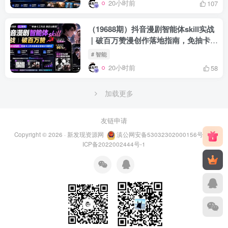
20小时前
107
（19688期）抖音漫剧智能体skill实战
｜破百万赞漫创作落地指南，免抽卡工
作流配套全套提示词素材
# 智能
20小时前
58
加载更多
友链申请
Copyright © 2026 ·
新发现资源网
滇公网安备53032302000156号
滇
ICP备2022002444号-1