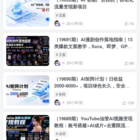
流量变现新项目
# 流量
20小时前
76
（19691期）AI漫剧创作落地指南｜13
类爆款文案教学，Sora、即梦、GPT-
Image全套出片工具实操教学
# 文案
20小时前
98
（19690期）AI矩阵计划！日收益
2000-6000+，项目绿色长久，安全稳
健，合规靠谱，可批量放大。
# 矩阵
20小时前
139
（19689期）YouTube油管AI视频变现
教程：账号搭建×AI成片×去重限流解
决方案×YPP变现×AI真人生成×人物一
# 油管
致性