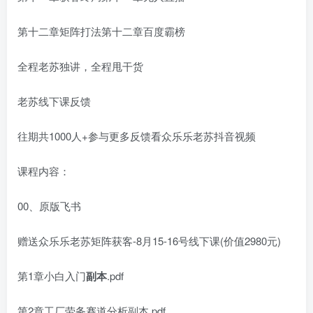
第十二章矩阵打法第十二章百度霸榜
全程老苏独讲，全程甩干货
老苏线下课反馈
往期共1000人+参与更多反馈看众乐乐老苏抖音视频
课程内容：
00、原版飞书
赠送众乐乐老苏矩阵获客-8月15-16号线下课(价值2980元)
第1章小白入门
副本
.pdf
第2章工厂劳务赛道分析副本.pdf