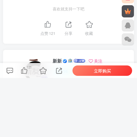
喜欢就支持一下吧
点赞
121
分享
收藏
新新
关注
121
立即购买
1796
1
1
145W+
这家伙很懒，什么都没有写...
车机导航系统_鼎微方案_刷机升级固件包
车机导航系统_蘑菇车机_刷机升级固件包