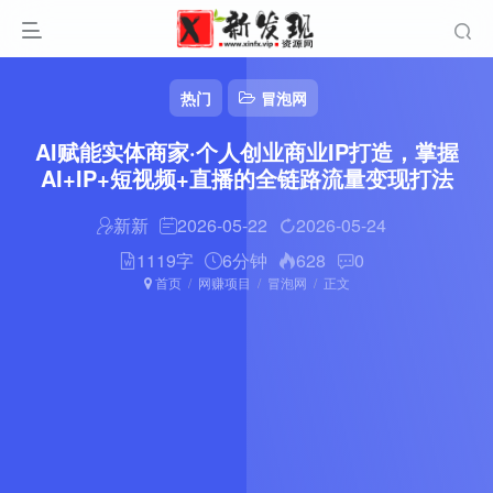
热门
冒泡网
AI赋能实体商家·个人创业商业IP打造，掌握
AI+IP+短视频+直播的全链路流量变现打法
新新
2026-05-22
2026-05-24
1119字
6分钟
628
0
首页
网赚项目
冒泡网
正文