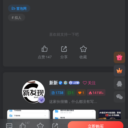
冒泡网
# 拟人
喜欢就支持一下吧
点赞
147
分享
收藏
新新
关注
1738
1
1
141W+
这家伙很懒，什么都没有写...
147
立即购买