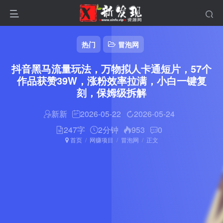
热门
冒泡网
抖音黑马流量玩法，万物拟人卡通短片，57个
作品获赞39W，涨粉效率拉满，小白一键复
刻，保姆级拆解
新新
2026-05-22
2026-05-24
247字
2分钟
953
0
首页
网赚项目
冒泡网
正文