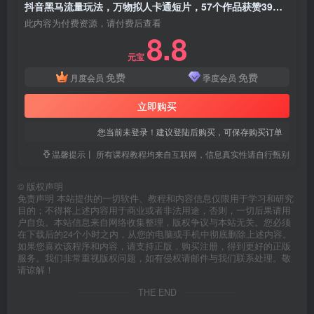
抖音黑马流量玩法，万物拟人卡通短片，57个作品获赞39W，涨粉效率拉满，小白一键复刻，保姆级拆解
此内容为付费资源，请付费后查看
8.8
元宝
免费
免费
月度会员
季度会员
立即购买
您当前未登录！建议登陆后购买，可保存购买订单
温馨提示丨 所有课程教程均来自互联网，信息真实性请自行甄别
©
版权声明
免责声明 本站提供的一切软件、教程和内容信息仅限用于学习和研究
目的；不得将上述内容用于商业或者非法用途，否则，一切后果请用
户自负。本站信息来自网络收集整理，版权争议与本站无关。您必须
在下载后的24个小时之内，从您的电脑或手机中彻底删除上述内容。
如果您喜欢该程序和内容，请支持正版，购买注册，得到更好的正版
服务。我们非常重视版权问题，如有侵权请邮件与我们联系处理。敬
请谅解！
THE END