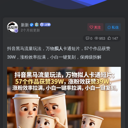
新新
关注
私信
2个月前更新
0
953
147
抖音黑马流量玩法，万物
拟人
卡通短片，57个作品获赞
39W，涨粉效率拉满，小白一键复刻，保姆级拆解