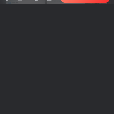
车机导航系统_鼎微方案_刷机升级固件包
车机导航系统_蘑菇车机_刷机升级固件包
上一篇
下一篇
AI赋能实体商家·个人创业商
快手短视频带货10天精品速
业IP打造，掌握AI+IP+短视
成课，普通人仅凭一部手机
频+直播的全链路流量变现打
就能轻松起步入局，多元玩
法
法撬动稳定带货收益
相关推荐
2026年商业IP流量破局用，搜索+IP组合跳出内卷，抢占精准流量红利，实现一分投入十分回报
宠物
评论
抢沙发