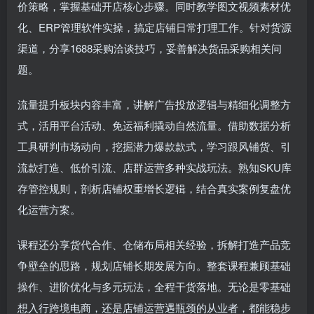
价策略，掌握基础开店核心步骤。同时教学图文视频素材优
化、ERP管理软件实操，搞定店铺日常打理工作。针对货源
渠道，分享1688采购洽谈技巧，妥善解决货品采购相关问
题。
流量提升板块内容丰富，讲解广告投放逻辑与精细化调整方
式，活用平台活动、免运福利撬动自然流量。借助数据分析
工具研判市场动向，挖掘潜力爆款款式，学习跟风铺货、引
流款打造、低价引流、店群运营多种实战玩法。熟知SKU库
存管控规则，剖析店铺权重增长逻辑，结合真实案例复盘优
化运营方案。
课程还分享货代合作、仓储布局相关经验，拆解打造产品竞
争壁垒的思路，规划店铺长期发展方向。整套课程兼顾基础
操作、进阶优化与多元玩法，全程干货落地。无论是零基础
想入行跨境电商，还是店铺运营遇瓶颈的从业者，都能稳步