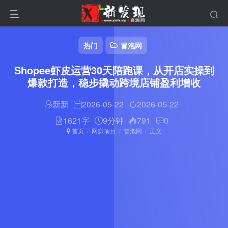
热门
冒泡网
Shopee虾皮运营30天陪跑课，从开店实操到
爆款打造，稳步撬动跨境店铺盈利增收
新新
2026-05-22
2026-05-22
1621字
9分钟
791
0
首页
网赚项目
冒泡网
正文