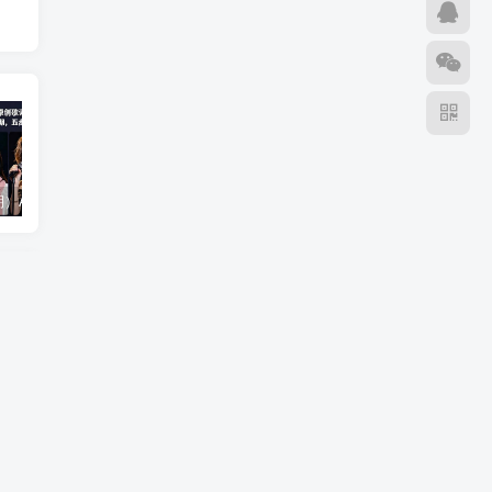
（18710期）AI音乐MV全流程：原创歌词+AI作曲+虚拟人设+对口型+剪映后期，五步打造虚拟歌手
（18824期）不懂技术如何打造AI员工，每月省下3000元，附闲鱼、小红书、电商3个真实案例+开源提示
（18794期）2026最新版酒店CK 智能归集玩法 最高单价、零成本、零人工 操作、解决风控难题
篇
赋能
收益