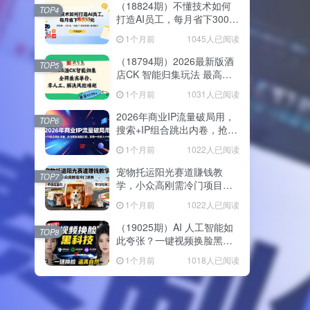
（18824期）不懂技术如何
TOP4
打造AI员工，每月省下3000
元，附闲鱼、小红书、电商3
1个月前
1045人已阅读
个真实案例+开源提示
（18794期）2026最新版酒
TOP5
店CK 智能归集玩法 最高单
价、零成本、零人工 操作、
1个月前
1031人已阅读
解决风控难题
2026年商业IP流量破局用，
TOP6
搜索+IP组合跳出内卷，抢占
精准流量红利，实现一分投
1个月前
1022人已阅读
入十分回报
宠物托运阳光赛道賺钱教
TOP7
学，小众高刚需冷门项目，
日均10单稳定盈利，单均利
1个月前
1022人已阅读
润200+
（19025期）AI 人工智能如
TOP8
此夸张？一键视频换脸黑科
技，纯本地离线运行，本地
1个月前
1018人已阅读
视频换脸娱乐工具， AI
FaceSwap