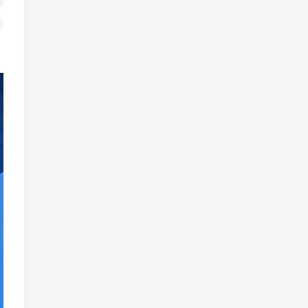
1560人已阅读
车机导航系统_鼎微方案_刷机升级固件
包
车机导航系统_蘑菇车机_刷
TOP2
机升级固件包
5个月前
1361人已阅读
（18710期）AI音乐MV全流
TOP3
程：原创歌词+AI作曲+虚拟
人设+对口型+剪映后期，五
1个月前
1160人已阅读
步打造虚拟歌手
（18824期）不懂技术如何
TOP4
打造AI员工，每月省下3000
元，附闲鱼、小红书、电商3
1个月前
1045人已阅读
个真实案例+开源提示
（18794期）2026最新版酒
TOP5
店CK 智能归集玩法 最高单
价、零成本、零人工 操作、