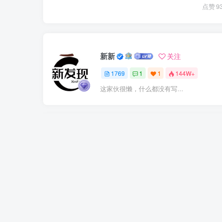
点赞
9
新新
关注
1769
1
1
144W+
这家伙很懒，什么都没有写...
上一篇
AI视频全域创作实战营：精通三大主流视频品类，简化
程实现高效批量出片
相关推荐