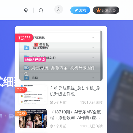
发布
开通会员
TOP1
1560人已阅读
车机导航系统_鼎微方案_刷机升级固件
包
式细致教
车机导航系统_蘑菇车机_刷
TOP2
机升级固件包
5个月前
1361人已阅读
（18710期）AI音乐MV全流
TOP3
目
福缘网
正文
程：原创歌词+AI作曲+虚拟
人设+对口型+剪映后期，五
1个月前
1160人已阅读
步打造虚拟歌手