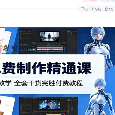
0
942
93