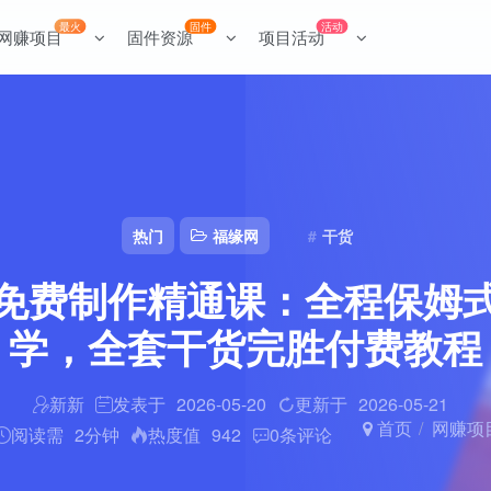
最火
固件
活动
网赚项目
固件资源
项目活动
热门
福缘网
干货
剧免费制作精通课：全程保姆
学，全套干货完胜付费教程
新新
发表于
2026-05-20
更新于
2026-05-21
首页
网赚项
阅读需
2分钟
热度值
942
0
条评论