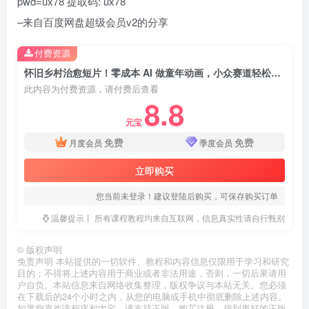
pwd=ux78 提取码: ux78
–来自百度网盘超级会员v2的分享
付费资源
怀旧乡村治愈短片！零成本 AI 做童年动画，小众赛道轻松涨粉变现月入万元
此内容为付费资源，请付费后查看
8.8
元宝
免费
免费
月度会员
季度会员
立即购买
您当前未登录！建议登陆后购买，可保存购买订单
温馨提示丨 所有课程教程均来自互联网，信息真实性请自行甄别
©
版权声明
免责声明 本站提供的一切软件、教程和内容信息仅限用于学习和研究
目的；不得将上述内容用于商业或者非法用途，否则，一切后果请用
户自负。本站信息来自网络收集整理，版权争议与本站无关。您必须
在下载后的24个小时之内，从您的电脑或手机中彻底删除上述内容。
如果您喜欢该程序和内容，请支持正版，购买注册，得到更好的正版