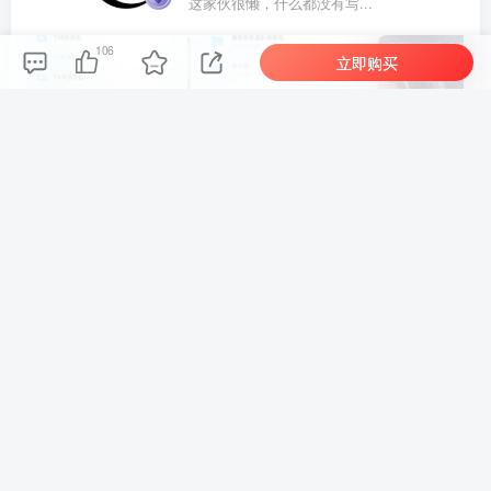
这家伙很懒，什么都没有写...
106
立即购买
车机导航系统_鼎微方案_刷机升级固件包
车机导航系统_蘑菇车机_刷机升级固件包
上一篇
下一篇
零基础漫剧变现特训营：吃
ComfyUI 工作流实操指南：
透豆包即梦多款AI工具，剧
从零搭建依托AI自动化设计
本分镜批量生成短片
缩短绘图产出周期
相关推荐