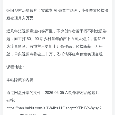
怀旧乡村治愈短片！零成本 AI 做童年动画，小众赛道轻松涨
粉变现月入
万元
近几年短视频赛道内卷严重，不少创作者苦于找不到优质选
题，而主打 80、90 后乡村童年的吉卜力画风短片，悄然成
为流量黑马。有博主只更新十几条作品，轻松斩获十万粉
丝，单条视频点赞破二十万，依托情怀红利稳稳实现变现。
课程地址：
本帖隐藏的内容
通过网盘分享的文件：2026-06-05-Ai制作农村治愈短片
链接:
https://pan.baidu.com/s/1W4hs11GseqYzXFb1YpWgsg?