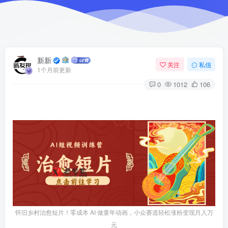
新新
关注
私信
1个月前更新
0
1012
106
怀旧乡村治愈短片！零成本 AI 做童年动画，小众赛道轻松涨粉变现月入万
元