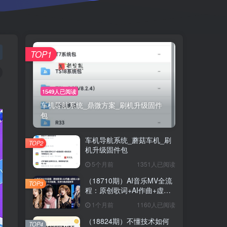
TOP1
1549人已阅读
车机导航系统_鼎微方案_刷机升级固件
包
车机导航系统_蘑菇车机_刷
TOP2
机升级固件包
5个月前
1351人已阅读
（18710期）AI音乐MV全流
TOP3
程：原创歌词+AI作曲+虚拟
人设+对口型+剪映后期，五
1个月前
1160人已阅读
步打造虚拟歌手
（18824期）不懂技术如何
TOP4