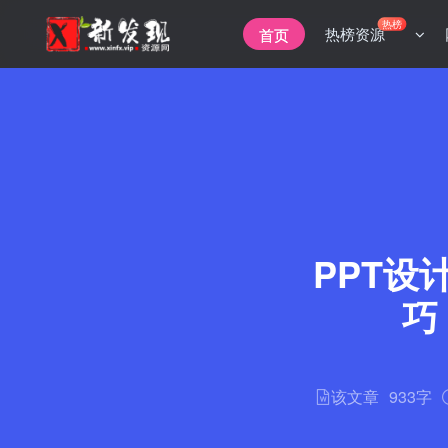
热榜
热榜资源
首页
PPT
巧
该文章
933字