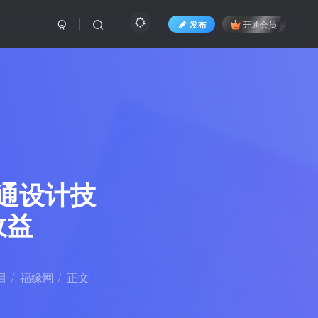
发布
开通会员
通设计技
收益
目
福缘网
正文