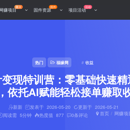
最火
固件
活动
网赚项目
固件资源
项目活动
热门
福缘网
收益
设计变现特训营：零基础快速精
，依托AI赋能轻松接单赚取
新新
发表于
2026-05-20
更新于
2026-05-21
首页
网赚项
阅读需
5分钟
热度值
877
0
条评论