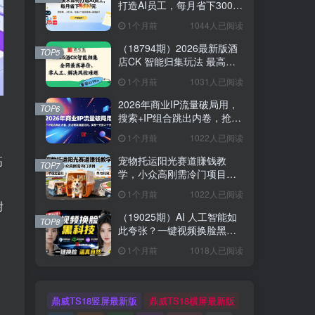
打造AI员工，每月省下3000
元，附闲鱼、小红书、电商3
1个月前
1044人已阅读
个真实案例+开源提示
（18794期）2026最新版酒
TOP5
店CK 智能归集玩法 最高单
价、零成本、零人工 操作、
1个月前
1031人已阅读
解决风控难题
2026年商业IP流量破局用，
TOP6
搜索+IP组合跳出内卷，抢占
精准流量红利，实现一分投
1个月前
1022人已阅读
入十分回报
高
宠物托运阳光赛道賺钱教
TOP7
学，小众高刚需冷门项目，
日均10单稳定盈利，单均利
1个月前
1022人已阅读
润200+
附
（19025期）AI 人工智能如
TOP8
此夸张？一键视频换脸黑科
技，纯本地离线运行，本地
1个月前
1018人已阅读
视频换脸娱乐工具， AI
FaceSwap
鼎威TS18竖屏最新版
鼎威TS18横屏最新版