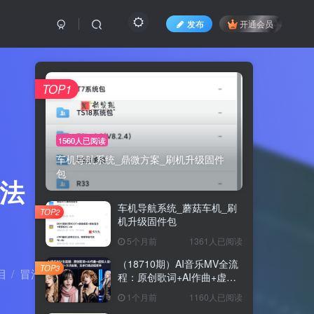
发布
开通会员
TOP1
1560人已阅读
车机导航系统_鼎微方案_刷机升级固件
包
心法，快速
车机导航系统_蘑菇车机_刷
TOP2
机升级固件包
5个月前
1361人已阅读
（18710期）AI音乐MV全流
TOP3
目
冒泡网
正文
程：原创歌词+AI作曲+虚拟
人设+对口型+剪映后期，五
1个月前
1160人已阅读
步打造虚拟歌手