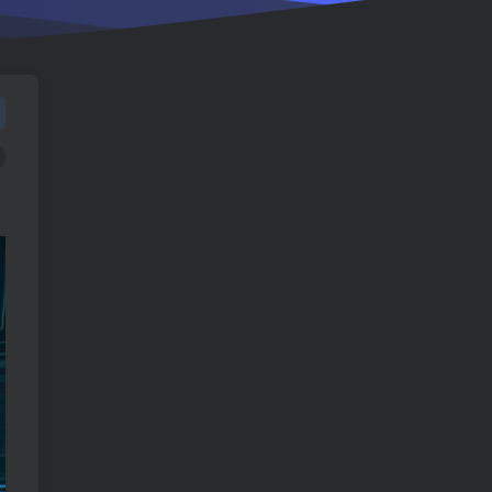
TOP1
1560人已阅读
车机导航系统_鼎微方案_刷机升级固件
包
车机导航系统_蘑菇车机_刷
TOP2
机升级固件包
5个月前
1361人已阅读
（18710期）AI音乐MV全流
TOP3
程：原创歌词+AI作曲+虚拟
人设+对口型+剪映后期，五
1个月前
1160人已阅读
步打造虚拟歌手
（18824期）不懂技术如何
TOP4