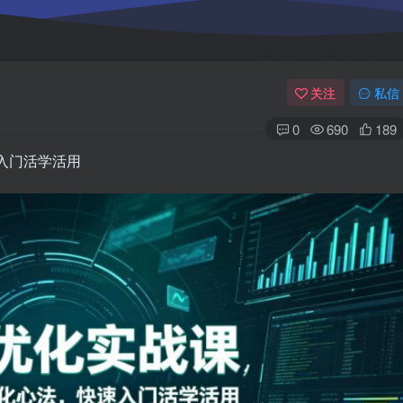
关注
私信
0
690
189
入门活学活用