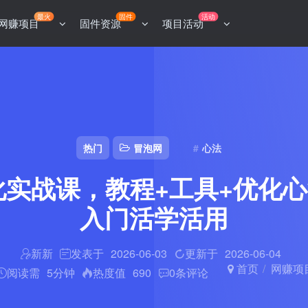
最火
固件
活动
网赚项目
固件资源
项目活动
热门
冒泡网
心法
化实战课，教程+工具+优化
入门活学活用
新新
发表于
2026-06-03
更新于
2026-06-04
首页
网赚项
阅读需
5分钟
热度值
690
0
条评论