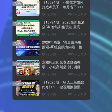
（18824期）不懂技术如何
TOP4
打造AI员工，每月省下3000
元，附闲鱼、小红书、电商3
1个月前
1045人已阅读
个真实案例+开源提示
（18794期）2026最新版酒
TOP5
店CK 智能归集玩法 最高单
价、零成本、零人工 操作、
1个月前
1031人已阅读
解决风控难题
2026年商业IP流量破局用，
TOP6
搜索+IP组合跳出内卷，抢占
精准流量红利，实现一分投
1个月前
1022人已阅读
入十分回报
宠物托运阳光赛道賺钱教
TOP7
学，小众高刚需冷门项目，
日均10单稳定盈利，单均利
1个月前
1022人已阅读
润200+
（19025期）AI 人工智能如
TOP8
此夸张？一键视频换脸黑科
技，纯本地离线运行，本地
1个月前
1018人已阅读
视频换脸娱乐工具， AI
FaceSwap