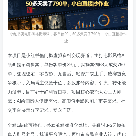
小红书卖电影风格提示词，客单价29，50多天卖了790单，小白直接抄作
业！
本项目是小红书低门槛虚拟资料变现赛道，主打电影风格AI
绘画提示词售卖，单份客单价29元，实操案例53天成交790
单，变现稳定、零货源、无售后、轻资产易上手。该赛道竞
争极小，入局博主仅数十位，多数账号内容、引流、转化能
力薄弱，目前处于红利窗口期。项目核心依托大众三大刚
需：AI绘画懒人便捷需求、高颜值电影风图片审美需求、社
交平台展示分享需求，受众广泛。
全程0基础可操作，整套流程标准化落地。先通过3-5天模拟
真人刷号养号，规避平台限流；再打造亲民专业人设，优化