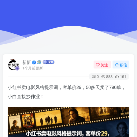
新新
关注
私信
1个月前更新
0
888
161
小红书卖电影风格提示词，客单价29，50多天卖了790单，
小白直接抄
作业
！