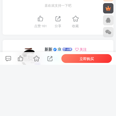
喜欢就支持一下吧
点赞
161
分享
收藏
新新
关注
161
立即购买
1750
1
1
142W+
这家伙很懒，什么都没有写...
车机导航系统_鼎微方案_刷机升级固件包
车机导航系统_蘑菇车机_刷机升级固件包