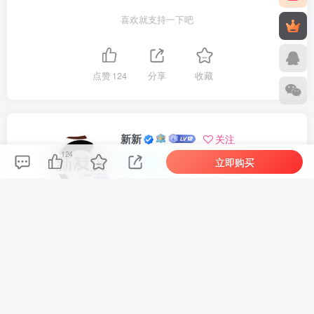
喜欢就支持一下吧
点赞
124
分享
收藏
新新
关注
124
立即购买
1720
1
1
139W+
这家伙很懒，什么都没有写...
车机导航系统_鼎微方案_刷机升级固件包
车机导航系统_蘑菇车机_刷机升级固件包