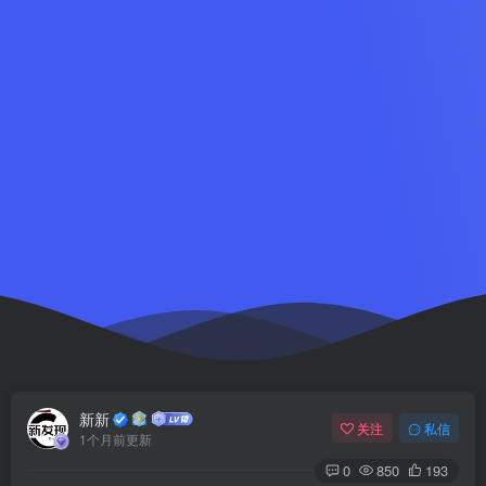
新新
关注
私信
1个月前更新
0
850
193