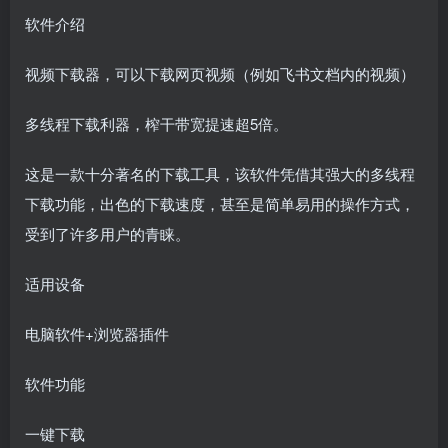
软件介绍
视频下载器，可以下载网页视频（例如飞书文档内的视频）
多线程下载利器，榨干带宽提速超5倍。
这是一款十分著名的下载工具，该软件凭借其强大的多线程
下载功能，出色的下载速度，甚至是简单易用的操作方式，
受到了许多用户的青睐。
适用设备
电脑软件+浏览器插件
软件功能
一键下载