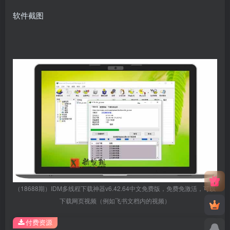
软件截图
（18688期）IDM多线程下载神器v6.42.64中文免费版，免费免激活，可以
下载网页视频（例如飞书文档内的视频）
付费资源