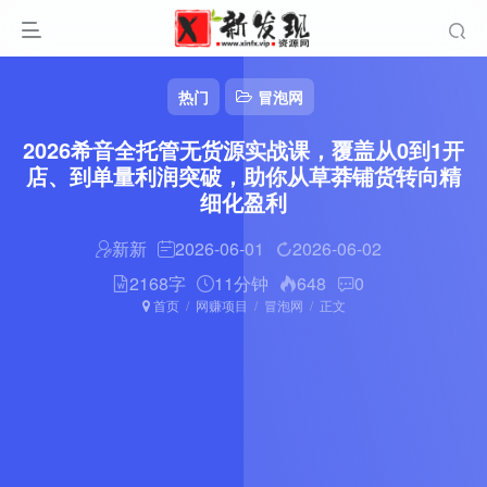
热门
冒泡网
2026希音全托管无货源实战课，覆盖从0到1开
店、到单量利润突破，助你从草莽铺货转向精
细化盈利
新新
2026-06-01
2026-06-02
2168字
11分钟
648
0
首页
网赚项目
冒泡网
正文