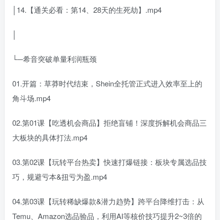
│14.【通关必看：第14、28天的生死劫】.mp4
│
└─希音突破单量利润瓶颈
01.开篇：草莽时代结束，Shein全托管正式进入效率至上的
角斗场.mp4
02.第01课【吃透机会商品】拒绝盲铺！深度拆解机会商品三
大板块的具体打法.mp4
03.第02课【玩转平台热卖】快速打爆链接：板块专属选品技
巧，规避亏本&扭亏为盈.mp4
04.第03课【玩转稀缺爆款&潜力趋势】跨平台降维打击：从
Temu、Amazon选品验品，利用AI等核价技巧提升2~3倍的