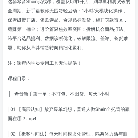
这套希音Shein实战课，覆盖从0到1开店、到单量利润突破的
全周期。新手篇教你无囤货轻启动：1小时/天模块化操作，
保姆级带开店、傻瓜选品、合规贴标发货，避开罚款雷区，
稳賺第一桶金；进阶篇聚焦效率突围：拆解机会商品打法、
跨平台选品提利、数据诊断优化，破解限流、差评、备货难
题，助你从草莽铺货转向精细化盈利。
注：课程内学员专用工具无法提供！
课程目录：
├─希音新手第一单：不打包、不囤货、每天1小时
│01.【底层认知】放弃爆单幻想，普通人做Shein全托管的赢
面在哪？.mp4
│02.【极客时间法】每天时间模块化管理，隔离体力活与脑