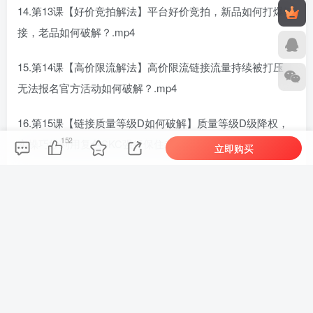
14.第13课【好价竞拍解法】平台好价竞拍，新品如何打爆链
接，老品如何破解？.mp4
15.第14课【高价限流解法】高价限流链接流量持续被打压，
无法报名官方活动如何破解？.mp4
16.第15课【链接质量等级D如何破解】质量等级D级降权，
152
实操巧妙利用复色SKC强行保住老链接的权重与评论区.mp4
立即购买
17.第16课【差评侵权申诉】差评申诉技巧；盗图侵权被下架
如何实操换图申诉，让链接满血复活？.mp4
18.第17课【规避高频罚款】重量体积重不符被罚款、急采订
单超时被罚款的实操防坑规避策略.mp4
19.第18课【科学备货】货卖不出去变死库存？教你分析数据
趋势科学合理备货.mp4