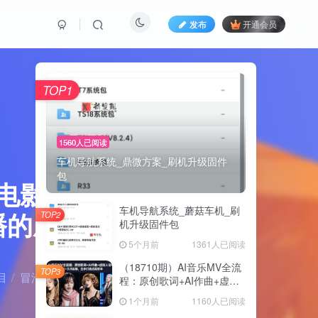
发布
开通会员
TOP1
1560人已阅读
车机导航系统_鼎微方案_刷机升级固件
包
电影质感
车机导航系统_蘑菇车机_刷
播的成品
TOP2
机升级固件包
5个月前
1361人已阅读
（18710期）AI音乐MV全流
TOP3
目
冒泡网
正文
程：原创歌词+AI作曲+虚拟
人设+对口型+剪映后期，五
1个月前
1160人已阅读
步打造虚拟歌手