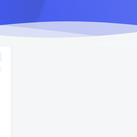
TOP1
1560人已阅读
车机导航系统_鼎微方案_刷机升级固件
包
车机导航系统_蘑菇车机_刷
TOP2
机升级固件包
5个月前
1361人已阅读
（18710期）AI音乐MV全流
TOP3