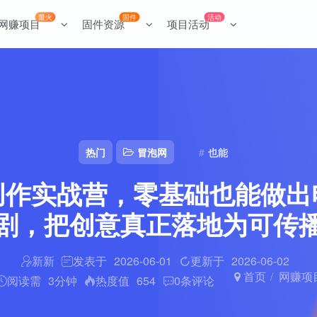
最火
固件
活动
网赚项目
固件资源
项目活动
热门
冒泡网
也能
剧创作实战营，零基础也能做出
漫剧，把创意真正落地为可传
新新
发表于
2026-06-01
更新于
2026-06-02
首页
网赚项
阅读需
3分钟
热度值
654
0
条评论