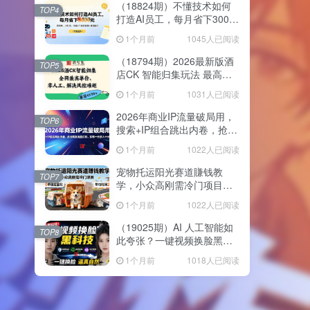
（18824期）不懂技术如何
TOP4
打造AI员工，每月省下3000
元，附闲鱼、小红书、电商3
1个月前
1045人已阅读
个真实案例+开源提示
（18794期）2026最新版酒
TOP5
店CK 智能归集玩法 最高单
价、零成本、零人工 操作、
1个月前
1031人已阅读
解决风控难题
2026年商业IP流量破局用，
TOP6
搜索+IP组合跳出内卷，抢占
精准流量红利，实现一分投
1个月前
1022人已阅读
入十分回报
宠物托运阳光赛道賺钱教
TOP7
学，小众高刚需冷门项目，
日均10单稳定盈利，单均利
1个月前
1022人已阅读
润200+
（19025期）AI 人工智能如
TOP8
此夸张？一键视频换脸黑科
技，纯本地离线运行，本地
1个月前
1018人已阅读
视频换脸娱乐工具， AI
FaceSwap