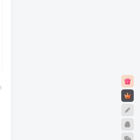
用
。
敬