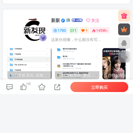
新新
关注
1793
1
1
145W+
这家伙很懒，什么都没有写...
车机导航系统_鼎微方案_刷机升级固件包
车机导航系统_蘑菇车机_刷机升级固件包
192
立即购买
上一篇
下一篇
全域营销思维进阶课：破解
AI漫剧系统创作课：拆解全
用户与算法平衡难题，掌握
流程创作体系，从构思设计
双向兼顾的高效运营核心秘
到剪辑合成新手轻松出片
诀
相关推荐