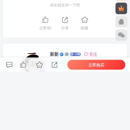
喜欢就支持一下吧
点赞
82
分享
收藏
新新
关注
82
1772
1
1
144W+
立即购买
这家伙很懒，什么都没有写...
车机导航系统_鼎微方案_刷机升级固件包
车机导航系统_蘑菇车机_刷机升级固件包
上一篇
下一篇