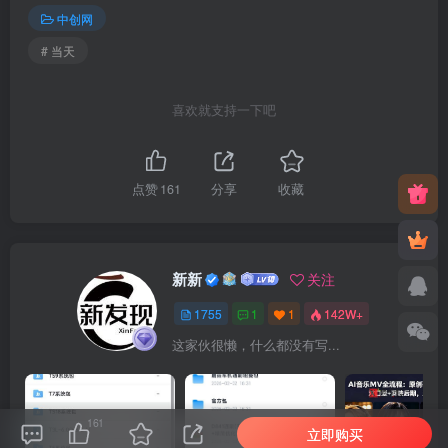
中创网
# 当天
喜欢就支持一下吧
点赞
161
分享
收藏
新新
关注
1755
1
1
142W+
这家伙很懒，什么都没有写...
161
立即购买