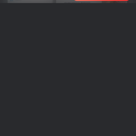
车机导航系统_鼎微方案_刷机升级固件包
车机导航系统_蘑菇车机_刷机升级固件包
上一篇
下一篇
（18645期）从流量到变现
（18647期）AI剧作全系列
｜百万博主实战，一人公司
实战课：
搭建，轻资产放大商业价值
Seedance2.0+Sora2全流
程，从改编到成片，批量产
相关推荐
出高质量短剧
（18710期）AI音乐MV全流程：原创歌词+AI作曲+虚拟人设+对口型+剪映后期，五步打造虚拟歌手
（18824期）不懂技
评论
抢沙发