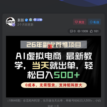
新新
关注
私信
2个月前更新
0
1009
161
（18646期）全流程AI托管，当天做当天出单，单账号轻松日入500+，小白
轻松上手