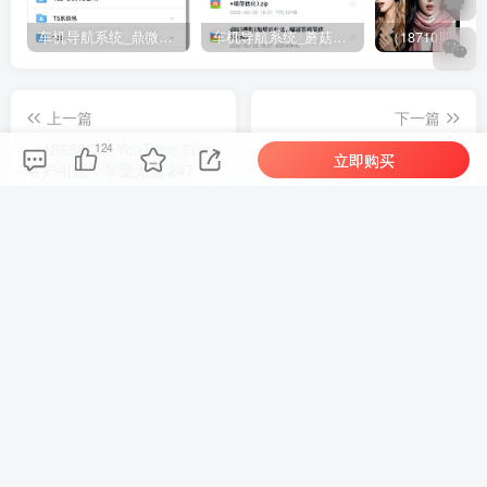
车机导航系统_鼎微方案_刷机升级固件包
车机导航系统_蘑菇车机_刷机升级固件包
上一篇
下一篇
（18658期）YouTube 自动
（18662期）超强大的AI工
124
立即购买
客户引流，享受无需 247 工
具，免费无限制，一键生成
作的收入奇迹！【原创双语
原创中视频，单号日入
字幕】
1000+，小白秒上手
相关推荐
（18710期）AI音乐MV全流程：原创歌词+AI作曲+虚拟人设+对口型+剪映后期，五步打造虚拟歌手
（18824期）不懂技