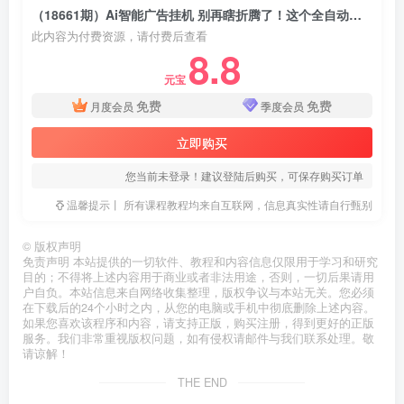
（18661期）Ai智能广告挂机 别再瞎折腾了！这个全自动挂机项目，新手当天见钱，告别频繁换项目的烦恼
此内容为付费资源，请付费后查看
8.8
元宝
免费
免费
月度会员
季度会员
立即购买
您当前未登录！建议登陆后购买，可保存购买订单
温馨提示丨 所有课程教程均来自互联网，信息真实性请自行甄别
©
版权声明
免责声明 本站提供的一切软件、教程和内容信息仅限用于学习和研究
目的；不得将上述内容用于商业或者非法用途，否则，一切后果请用
户自负。本站信息来自网络收集整理，版权争议与本站无关。您必须
在下载后的24个小时之内，从您的电脑或手机中彻底删除上述内容。
如果您喜欢该程序和内容，请支持正版，购买注册，得到更好的正版
服务。我们非常重视版权问题，如有侵权请邮件与我们联系处理。敬
请谅解！
THE END