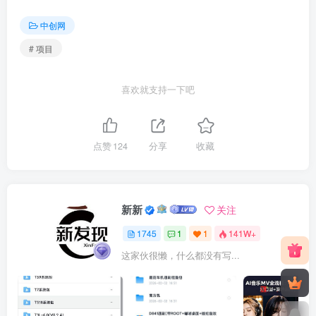
中创网
# 项目
喜欢就支持一下吧
点赞
124
分享
收藏
新新
关注
1745
1
1
141W+
这家伙很懒，什么都没有写...