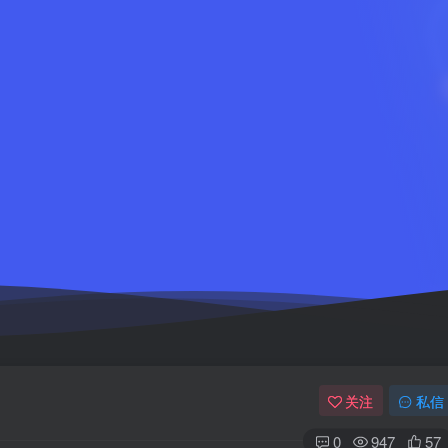
关注
私信
0
947
57