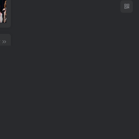
（18710期）AI音乐MV全流程：原创歌词+AI作曲+虚拟人设+对口型+剪映后期，五步打造虚拟歌手
（18824期）不懂技术如何打造AI员工，每月省下3000元，附闲鱼、小红书、电商3个真实案例+开源提示
（18794期）2026最新版酒店CK 智能归集玩法 最高单价、零成本、零人工 操作、解决风控难题
篇
的收
幕】
（19025期）AI 人工智能如此夸张？一键视频换脸黑科技，纯本地离线运行，本地视频换脸娱乐工具， AI FaceSwap
（18556期）阿里国际站AI提效5月新课：金品店铺权重提升八大榜单，数据化选品复盘与橱窗利用率优化