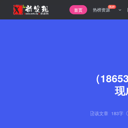
热榜
热榜资源
首页
（1865
现
该文章
183字