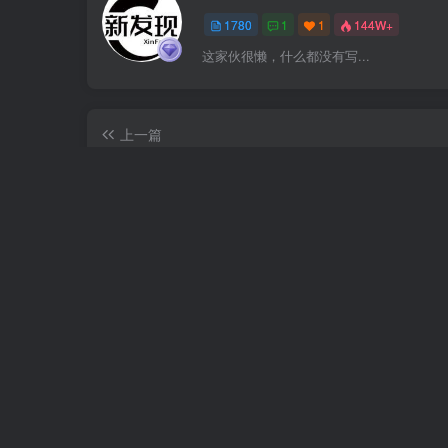
1780
1
1
144W+
这家伙很懒，什么都没有写...
上一篇
（18652期）AI爆量短视频实战课｜一人轻创业，算法
辑直播同城，0-1搭建盈利体系
相关推荐
（18710期）AI音乐MV全流程：原创歌词+AI作曲+虚拟人设+对口型+剪映后期，五步打造虚拟歌手