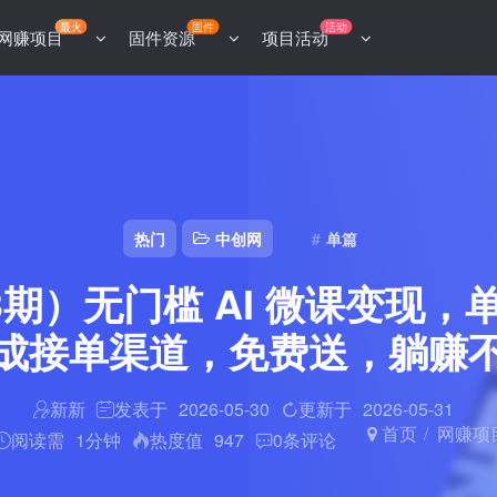
最火
固件
活动
网赚项目
固件资源
项目活动
热门
中创网
单篇
3期）无门槛 AI 微课变现，单
成接单渠道，免费送，躺赚
新新
发表于
2026-05-30
更新于
2026-05-31
首页
网赚项
阅读需
1分钟
热度值
947
0
条评论