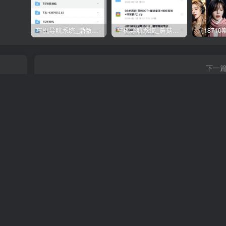
车机导航系统_鼎微方案_刷机升级固件包
车机导航系统_蘑菇车机_刷机升级固件包
下一
脚本剪
（18658期）YouTube 自动客户引流，享受无需 247 工作
入奇迹！【原创双语字
（18824期）不懂技术如何打造AI员工，每月省下3000元，附闲鱼、小红书、电商3个真实案例+开源提示
（18794期）2026最新版酒店CK 智能归集玩法 最高单价、零成本、零人工 操作、解决风控难题