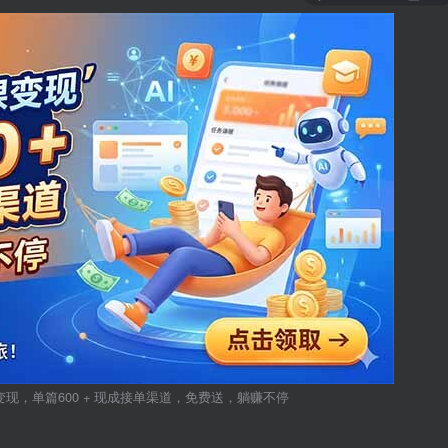
微课变现，单篇600 + 现成接单渠道，免费送，躺赚不停