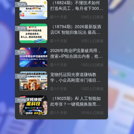
（18824期）不懂技术如何
TOP4
打造AI员工，每月省下3000
元，附闲鱼、小红书、电商3
1个月前
1045人已阅读
个真实案例+开源提示
（18794期）2026最新版酒
TOP5
店CK 智能归集玩法 最高单
价、零成本、零人工 操作、
1个月前
1031人已阅读
解决风控难题
2026年商业IP流量破局用，
TOP6
搜索+IP组合跳出内卷，抢占
精准流量红利，实现一分投
1个月前
1022人已阅读
入十分回报
宠物托运阳光赛道賺钱教
TOP7
学，小众高刚需冷门项目，
日均10单稳定盈利，单均利
1个月前
1022人已阅读
润200+
（19025期）AI 人工智能如
TOP8
此夸张？一键视频换脸黑科
技，纯本地离线运行，本地
1个月前
1018人已阅读
视频换脸娱乐工具， AI
FaceSwap