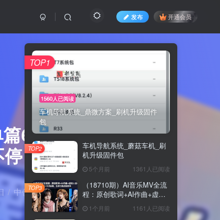
发布
开通会员
TOP1
1560人已阅读
车机导航系统_鼎微方案_刷机升级固件
包
篇600 +
车机导航系统_蘑菇车机_刷
不停
TOP2
机升级固件包
5个月前
1361人已阅读
（18710期）AI音乐MV全流
TOP3
目
中创网
正文
程：原创歌词+AI作曲+虚拟
人设+对口型+剪映后期，五
1个月前
1161人已阅读
步打造虚拟歌手