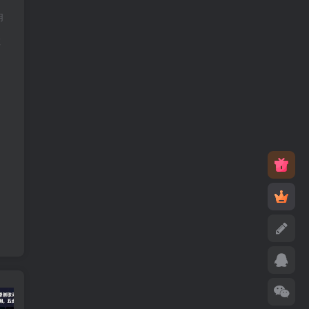
用
。
敬