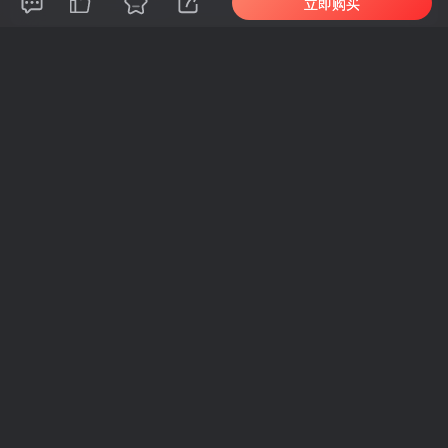
立即购买
新新
关注
1796
1
1
145W+
这家伙很懒，什么都没有写...
车机导航系统_鼎微方案_刷机升级固件包
车机导航系统_蘑菇车机_刷机升级固件包
上一篇
下一篇
（18639期）游戏全自动打
（18641期）EA黄金量化，
金项目，日入1000+，长久
绿色稳定，24小时不停干，
稳定，小白可操作！
小白轻松操作，日入1000+
相关推荐