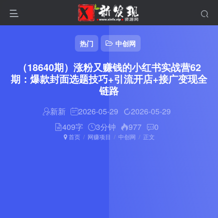
热门
中创网
（18640期）涨粉又赚钱的小红书实战营62
期：爆款封面选题技巧+引流开店+接广变现全
链路
新新
2026-05-29
2026-05-29
409字
3分钟
977
0
首页
网赚项目
中创网
正文