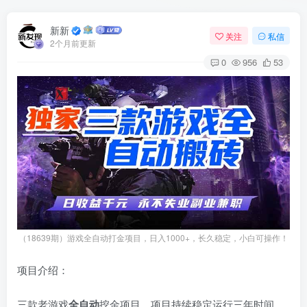
新新
关注
私信
2个月前更新
0
956
53
（18639期）游戏全自动打金项目，日入1000+，长久稳定，小白可操作！
项目介绍：
三款老游戏
全自动
挖金项目，项目持续稳定运行三年时间，