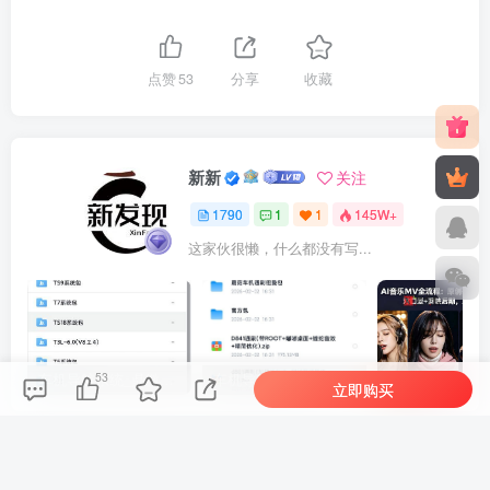
点赞
53
分享
收藏
新新
关注
1790
1
1
145W+
这家伙很懒，什么都没有写...
53
车机导航系统_鼎微方案_刷机升级固件包
车机导航系统_蘑菇车机_刷机升级固件包
立即购买
上一篇
下一篇