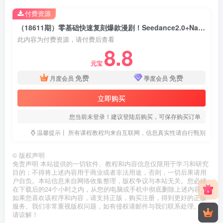
付费资源
（18611期）零基础快速复刻爆款漫剧！Seedance2.0+Nano_Banana2全流程，主打高效产出不拖沓
此内容为付费资源，请付费后查看
8.8
元宝
免费
免费
月度会员
季度会员
立即购买
您当前未登录！建议登陆后购买，可保存购买订单
温馨提示丨 所有课程教程均来自互联网，信息真实性请自行甄别
©
版权声明
免责声明 本站提供的一切软件、教程和内容信息仅限用于学习和研究
目的；不得将上述内容用于商业或者非法用途，否则，一切后果请用
户自负。本站信息来自网络收集整理，版权争议与本站无关。您必须
在下载后的24个小时之内，从您的电脑或手机中彻底删除上述内容。
如果您喜欢该程序和内容，请支持正版，购买注册，得到更好的正版
服务。我们非常重视版权问题，如有侵权请邮件与我们联系处理。敬
请谅解！