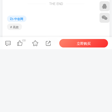
THE END
中创网
# 高效
151
喜欢就支持一下吧
立即购买
点赞
151
分享
收藏
新新
关注
1727
1
1
140W+
这家伙很懒，什么都没有写...