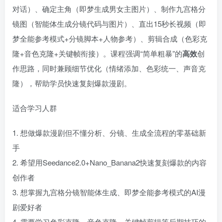
对话）、确定主角（即梦生成男女主图片）、制作九宫格分
镜图（智能体生成分镜代码与图片）、直出15秒长视频（即
梦全能参考模式+分镜脚本+人物参考）、剪辑合成（色彩克
隆+音色克隆+关键帧衔接）。课程强调“简单粗暴”的
高效
创
作思路，同时兼顾细节优化（情绪添加、色彩统一、声音克
隆），帮助学员快速复刻爆款漫剧。
适合学习人群
1. 想做爆款漫剧但不懂分析、分镜、生成全流程的零基础新
手
2. 希望用Seedance2.0+Nano_Banana2快速复刻爆款的内容
创作者
3. 想掌握九宫格分镜智能体生成、即梦全能参考模式的AI漫
剧爱好者
4. 需要学习色彩克隆、音色克隆、关键帧剪辑等后期技巧的