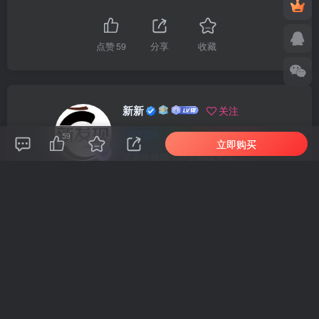
点赞
59
分享
收藏
新新
关注
1755
1
1
142W+
59
立即购买
这家伙很懒，什么都没有写...
车机导航系统_鼎微方案_刷机升级固件包
车机导航系统_蘑菇车机_刷机升级固件包
上一篇
下一篇
（18609期）游戏全自动打
（18611期）零基础快速复