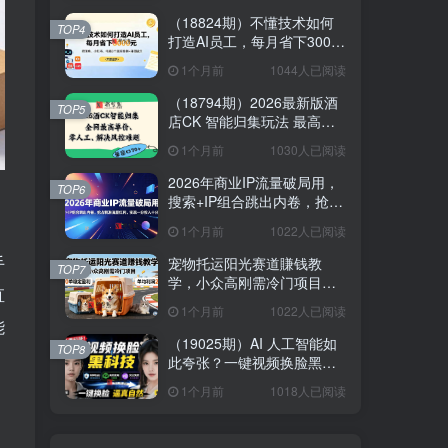
（18824期）不懂技术如何
TOP4
打造AI员工，每月省下3000
元，附闲鱼、小红书、电商3
1个月前
1044人已阅读
个真实案例+开源提示
（18794期）2026最新版酒
TOP5
店CK 智能归集玩法 最高单
价、零成本、零人工 操作、
1个月前
1030人已阅读
解决风控难题
2026年商业IP流量破局用，
TOP6
搜索+IP组合跳出内卷，抢占
精准流量红利，实现一分投
1个月前
1022人已阅读
入十分回报
手
宠物托运阳光赛道賺钱教
TOP7
学，小众高刚需冷门项目，
直
日均10单稳定盈利，单均利
1个月前
1022人已阅读
润200+
能
（19025期）AI 人工智能如
TOP8
此夸张？一键视频换脸黑科
技，纯本地离线运行，本地
1个月前
1018人已阅读
视频换脸娱乐工具， AI
FaceSwap