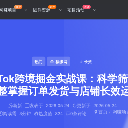
最火
固件
活动
网赚项目
固件资源
项目活动
热门
福缘网
长效
TikTok跨境掘金实战课：科学
整掌握订单发货与店铺长效
新新
发表于
2026-05-24
更新于
2026-05-24
首页
网赚项
阅读需
3分钟
热度值
824
0
条评论