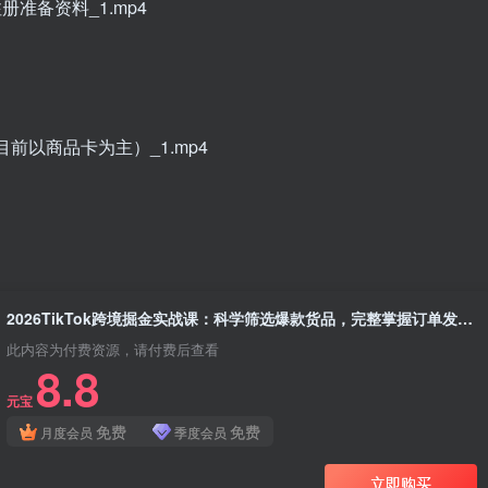
准备资料_1.mp4
前以商品卡为主）_1.mp4
2026TikTok跨境掘金实战课：科学筛选爆款货品，完整掌握订单发货与店铺长效运营思路
此内容为付费资源，请付费后查看
8.8
元宝
免费
免费
月度会员
季度会员
立即购买