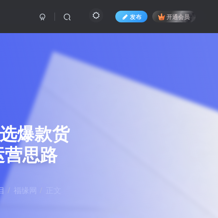
发布
开通会员
筛选爆款货
运营思路
目
福缘网
正文