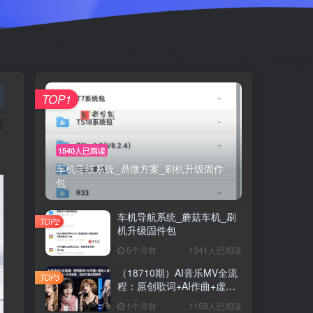
TOP1
1540人已阅读
车机导航系统_鼎微方案_刷机升级固件
包
车机导航系统_蘑菇车机_刷
TOP2
机升级固件包
5个月前
1341人已阅读
（18710期）AI音乐MV全流
TOP3
程：原创歌词+AI作曲+虚拟
人设+对口型+剪映后期，五
1个月前
1158人已阅读
步打造虚拟歌手