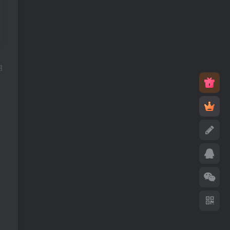
用
。
敬