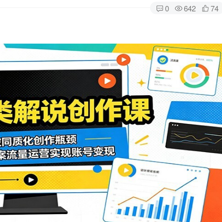
0
642
74