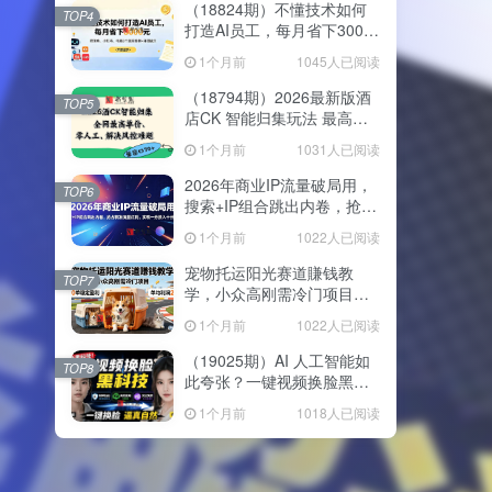
（18824期）不懂技术如何
TOP4
打造AI员工，每月省下3000
元，附闲鱼、小红书、电商3
1个月前
1045人已阅读
个真实案例+开源提示
（18794期）2026最新版酒
TOP5
店CK 智能归集玩法 最高单
价、零成本、零人工 操作、
1个月前
1031人已阅读
解决风控难题
2026年商业IP流量破局用，
TOP6
搜索+IP组合跳出内卷，抢占
精准流量红利，实现一分投
1个月前
1022人已阅读
入十分回报
宠物托运阳光赛道賺钱教
TOP7
学，小众高刚需冷门项目，
日均10单稳定盈利，单均利
1个月前
1022人已阅读
润200+
（19025期）AI 人工智能如
TOP8
此夸张？一键视频换脸黑科
技，纯本地离线运行，本地
1个月前
1018人已阅读
视频换脸娱乐工具， AI
FaceSwap