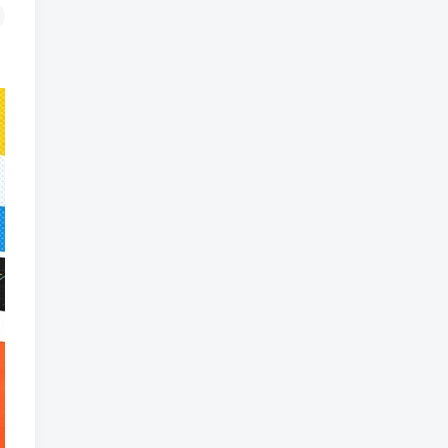
1560人已阅读
车机导航系统_鼎微方案_刷机升级固件
包
车机导航系统_蘑菇车机_刷
TOP2
机升级固件包
5个月前
1361人已阅读
（18710期）AI音乐MV全流
TOP3
程：原创歌词+AI作曲+虚拟
人设+对口型+剪映后期，五
1个月前
1160人已阅读
步打造虚拟歌手
（18824期）不懂技术如何
TOP4
打造AI员工，每月省下3000
元，附闲鱼、小红书、电商3
1个月前
1045人已阅读
个真实案例+开源提示
（18794期）2026最新版酒
TOP5
店CK 智能归集玩法 最高单
价、零成本、零人工 操作、
1个月前
1031人已阅读
解决风控难题