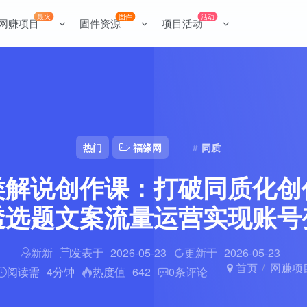
最火
固件
活动
网赚项目
固件资源
项目活动
热门
福缘网
同质
类解说创作课：打破同质化创
透选题文案流量运营实现账号
新新
发表于
2026-05-23
更新于
2026-05-23
首页
网赚项
阅读需
4分钟
热度值
642
0
条评论