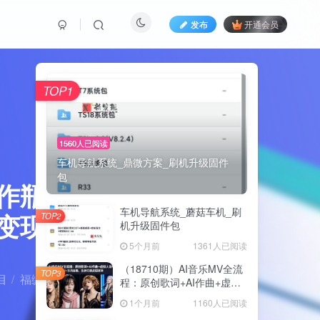
发布
开通会员
TOP1
1560人已阅读
车机导航系统_鼎微方案_刷机升级固件
包
作瓶颈，
车机导航系统_蘑菇车机_刷
变现
TOP2
机升级固件包
5个月前
1361人已阅读
（18710期）AI音乐MV全流
TOP3
目
福缘网
正文
程：原创歌词+AI作曲+虚拟
人设+对口型+剪映后期，五
1个月前
1160人已阅读
步打造虚拟歌手