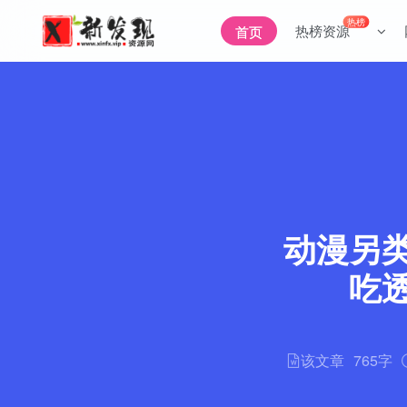
热榜
热榜资源
首页
动漫另
吃
该文章
765字