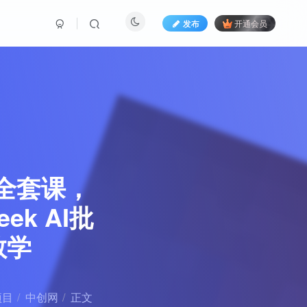
发布
开通会员
广全套课，
k AI批
教学
项目
中创网
正文