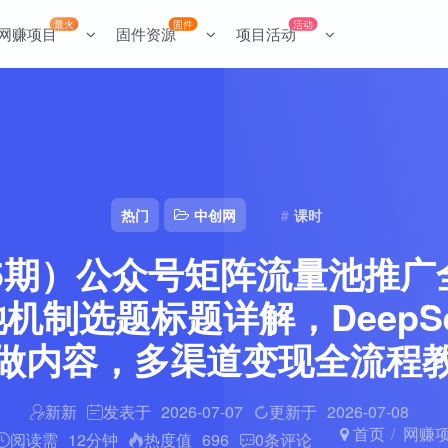
最火
固件
活动
网赚项目
固件资源
项目活动
热门
中创网
课时
25期）公众号矩阵流量池推
机制选题标题详解，DeepSee
做内容，多渠道变现全流程
新新
发表于
2026-07-07
更新于
2026-07-08
首页
网赚
阅读需
12分钟
热度值
696
0
条评论