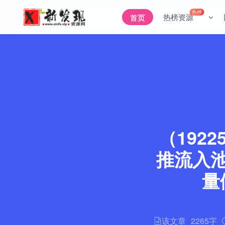
热榜
热榜资源
首页
（192
推流入池
量
该文章
2265字