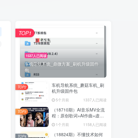
TOP1
1537人已阅读
车机导航系统_鼎微方案_刷机升级固件
包
车机导航系统_蘑菇车机_刷
TOP2
机升级固件包
5个月前
1337人已阅读
（18710期）AI音乐MV全流
TOP3
程：原创歌词+AI作曲+虚拟
人设+对口型+剪映后期，五
1个月前
1158人已阅读
步打造虚拟歌手
（18824期）不懂技术如何
TOP4