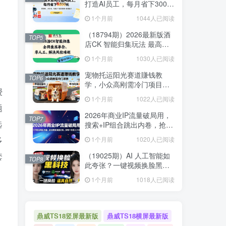
打造AI员工，每月省下3000
元，附闲鱼、小红书、电商3
1个月前
1044人已阅读
个真实案例+开源提示
（18794期）2026最新版酒
TOP5
店CK 智能归集玩法 最高单
价、零成本、零人工 操作、
1个月前
1030人已阅读
解决风控难题
宠物托运阳光赛道賺钱教
TOP6
学，小众高刚需冷门项目，
授
日均10单稳定盈利，单均利
1个月前
1022人已阅读
润200+
题
2026年商业IP流量破局用，
TOP7
选
搜索+IP组合跳出内卷，抢占
精准流量红利，实现一分投
多
1个月前
1020人已阅读
入十分回报
套
（19025期）AI 人工智能如
TOP8
此夸张？一键视频换脸黑科
技，纯本地离线运行，本地
1个月前
1018人已阅读
视频换脸娱乐工具， AI
FaceSwap
鼎威TS18竖屏最新版
鼎威TS18横屏最新版