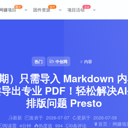
最火
固件
活动
网赚项目
固件资源
项目活动
热门
中创网
内容
4期）只需导入 Markdown
导出专业 PDF！轻松解决A
排版问题 Presto
新新
发表于
2026-07-07
更新于
2026-07-08
首页
网赚项
阅读需
4分钟
热度值
994
0
条评论