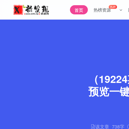
热榜
热榜资源
首页
（1922
预览一键
该文章
738字