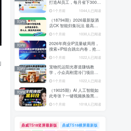
打造AI员工，每月省下3000
元，附闲鱼、小红书、电商3
1个月前
1044人已阅读
个真实案例+开源提示
（18794期）2026最新版酒
TOP5
店CK 智能归集玩法 最高单
价、零成本、零人工 操作、
1个月前
1030人已阅读
解决风控难题
2026年商业IP流量破局用，
TOP6
搜索+IP组合跳出内卷，抢占
精准流量红利，实现一分投
1个月前
1022人已阅读
入十分回报
别
宠物托运阳光赛道賺钱教
TOP7
学，小众高刚需冷门项目，
日均10单稳定盈利，单均利
1个月前
1022人已阅读
润200+
（19025期）AI 人工智能如
TOP8
此夸张？一键视频换脸黑科
技，纯本地离线运行，本地
1个月前
1018人已阅读
视频换脸娱乐工具， AI
FaceSwap
鼎威TS18竖屏最新版
鼎威TS18横屏最新版