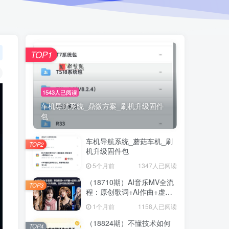
TOP1
1543人已阅读
车机导航系统_鼎微方案_刷机升级固件
包
车机导航系统_蘑菇车机_刷
TOP2
机升级固件包
5个月前
1347人已阅读
（18710期）AI音乐MV全流
TOP3
程：原创歌词+AI作曲+虚拟
人设+对口型+剪映后期，五
1个月前
1158人已阅读
步打造虚拟歌手
（18824期）不懂技术如何
TOP4