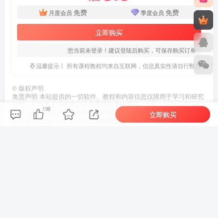
免费
免费
月度会员
季度会员
立即购买
您当前未登录！建议登陆后购买，可保存购买订单
温馨提示丨 所有课程教程均来自互联网，信息真实性请自行甄别
©
版权声明
免责声明 本站提供的一切软件、教程和内容信息仅限用于学习和研究
目的；不得将上述内容用于商业或者非法用途，否则，一切后果请用
198
户自负。本站信息来自网络收集整理，版权争议与本站无关。您必须
立即购买
在下载后的24个小时之内，从您的电脑或手机中彻底删除上述内容。
如果您喜欢该程序和内容，请支持正版，购买注册，得到更好的正版
服务。我们非常重视版权问题，如有侵权请邮件与我们联系处理。敬
请谅解！
THE END
福缘网
# 短剧