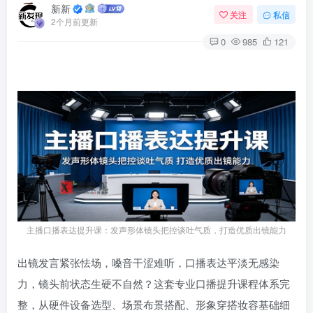
新新
关注
私信
2个月前更新
0
985
121
主播口播表达提升课：发声形体镜头把控谈吐气质，打造优质出镜能力
出镜发言紧张怯场，嗓音干涩难听，口播表达平淡无感染
力，镜头前状态生硬不自然？这套专业口播提升课程体系完
整，从硬件设备选型、场景布景搭配、形象穿搭妆容基础细