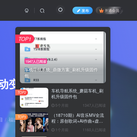
发布
开通会员
TOP1
1547人已阅读
车机导航系统_鼎微方案_刷机升级固件
包
动变现，
车机导航系统_蘑菇车机_刷
TOP2
机升级固件包
5个月前
1347人已阅读
（18710期）AI音乐MV全流
TOP3
目
福缘网
正文
程：原创歌词+AI作曲+虚拟
人设+对口型+剪映后期，五
1个月前
1160人已阅读
步打造虚拟歌手