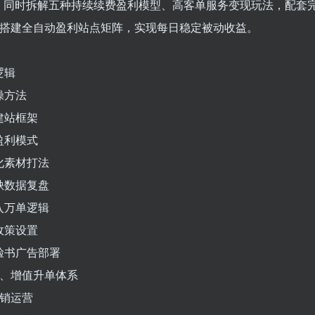
。同时拆解五种持续续费盈利模型、高客单服务变现玩法，配套
础可搭建全自动盈利站点矩阵，实现每日稳定被动收益。
逻辑
操方法
建站框架
盈利模式
化素材打法
缺数据复盘
入万单逻辑
政策设置
脸书广告部署
斗、增值升单体系
营销运营