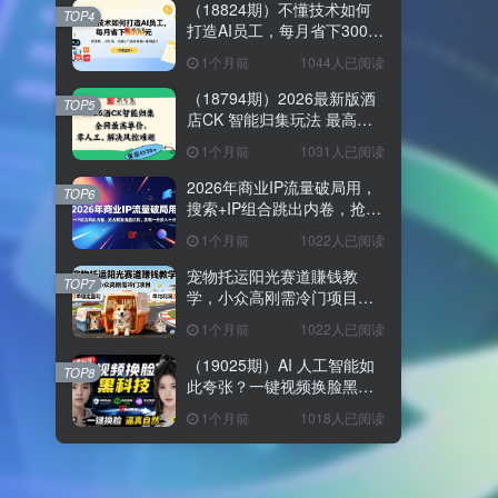
（18824期）不懂技术如何
TOP4
打造AI员工，每月省下3000
元，附闲鱼、小红书、电商3
1个月前
1044人已阅读
个真实案例+开源提示
（18794期）2026最新版酒
TOP5
店CK 智能归集玩法 最高单
价、零成本、零人工 操作、
1个月前
1031人已阅读
解决风控难题
2026年商业IP流量破局用，
TOP6
搜索+IP组合跳出内卷，抢占
精准流量红利，实现一分投
1个月前
1022人已阅读
入十分回报
宠物托运阳光赛道賺钱教
TOP7
学，小众高刚需冷门项目，
日均10单稳定盈利，单均利
1个月前
1022人已阅读
润200+
（19025期）AI 人工智能如
TOP8
此夸张？一键视频换脸黑科
技，纯本地离线运行，本地
1个月前
1018人已阅读
视频换脸娱乐工具， AI
FaceSwap