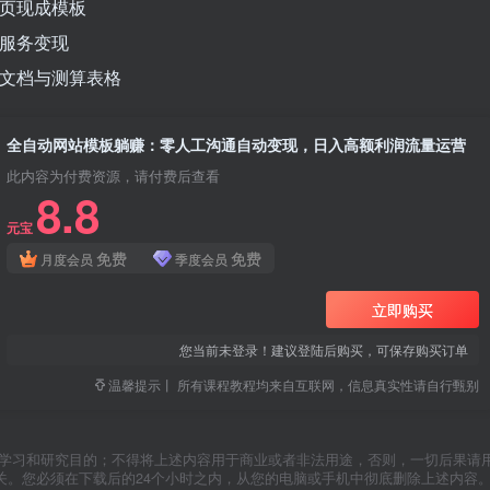
流页现成模板
单服务变现
地文档与测算表格
全自动网站模板躺赚：零人工沟通自动变现，日入高额利润流量运营
此内容为付费资源，请付费后查看
8.8
元宝
免费
免费
月度会员
季度会员
立即购买
您当前未登录！建议登陆后购买，可保存购买订单
温馨提示丨 所有课程教程均来自互联网，信息真实性请自行甄别
于学习和研究目的；不得将上述内容用于商业或者非法用途，否则，一切后果请
关。您必须在下载后的24个小时之内，从您的电脑或手机中彻底删除上述内容