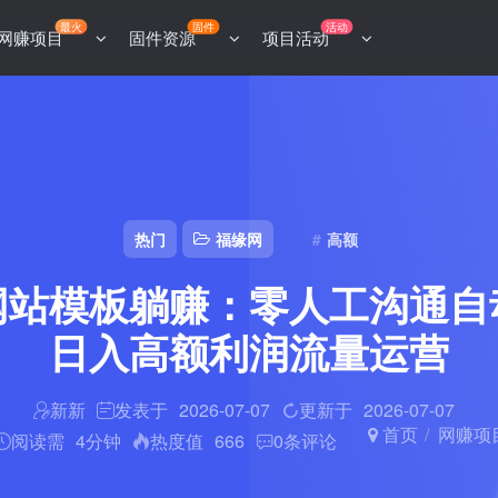
最火
固件
活动
网赚项目
固件资源
项目活动
热门
福缘网
高额
网站模板躺赚：零人工沟通自
日入高额利润流量运营
新新
发表于
2026-07-07
更新于
2026-07-07
首页
网赚项
阅读需
4分钟
热度值
666
0
条评论