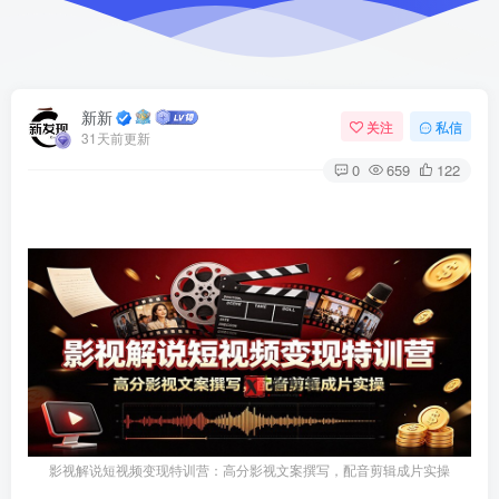
新新
关注
私信
31天前更新
0
659
122
影视解说短视频变现特训营：高分影视文案撰写，配音剪辑成片实操