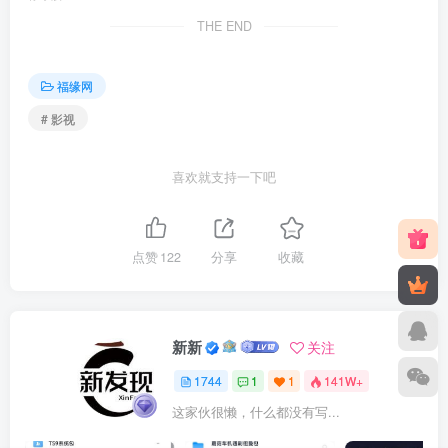
THE END
福缘网
# 影视
喜欢就支持一下吧
点赞
122
分享
收藏
新新
关注
1744
1
1
141W+
这家伙很懒，什么都没有写...