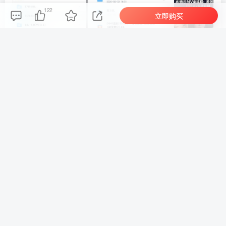
122
立即购买
车机导航系统_鼎微方案_刷机升级固件包
车机导航系统_蘑菇车机_刷机升级固件包
上一篇
下一篇
小红书全域获客实战课：账
全自动网站模板躺赚：零人
号定位爆款笔记批量创作，
工沟通自动变现，日入高额
蒲公英广告私域转化变现
利润流量运营
相关推荐
爆款影视深度解析剪辑实战：拆解影片叙事内核，掌握高完播解说视频剪辑手法
短视