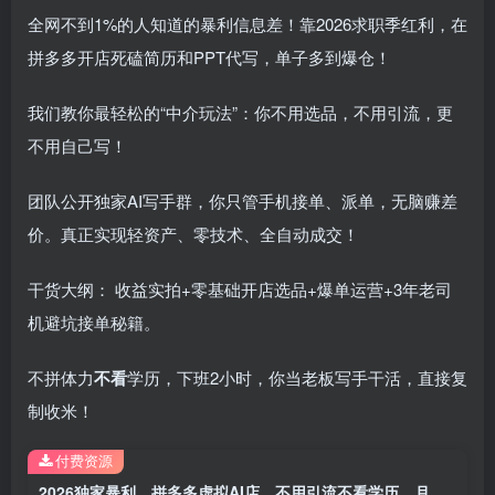
全网不到1%的人知道的暴利信息差！靠2026求职季红利，在
拼多多开店死磕简历和PPT代写，单子多到爆仓！
我们教你最轻松的“中介玩法”：你不用选品，不用引流，更
不用自己写！
团队公开独家AI写手群，你只管手机接单、派单，无脑赚差
价。真正实现轻资产、零技术、全自动成交！
干货大纲： 收益实拍+零基础开店选品+爆单运营+3年老司
机避坑接单秘籍。
不拼体力
不看
学历，下班2小时，你当老板写手干活，直接复
制收米！
付费资源
2026独家暴利，拼多多虚拟AI店，不用引流不看学历，月稳2W+，直接闭眼收米