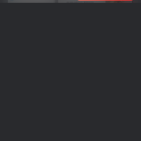
车机导航系统_鼎微方案_刷机升级固件包
车机导航系统_蘑菇车机_刷机升级固件包
上一篇
下一篇
AIGC设计高阶研修课：精通
AI视频创作进阶2.0：精通多
多款主流创作工具，从出图
款热门创作工具，零基础进
建模到模型训练全面进阶
阶资深视频创作高手
相关推荐
爆款影视深度解析剪辑实战：拆解影片叙事内核，掌握高完播解说视频剪辑手法
短视
评论
抢沙发