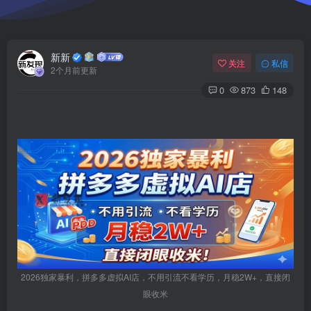
新新
关注
私信
2个月前更新
0
873
148
2026独家暴利，拼多多虚拟AI店，不用引流不看学历，月稳2W+，直接闭
眼收米