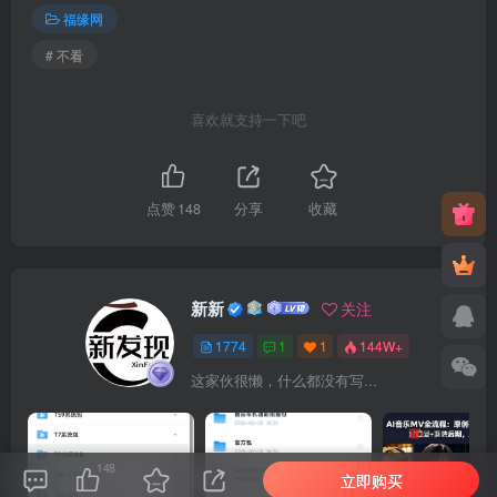
福缘网
# 不看
喜欢就支持一下吧
点赞
148
分享
收藏
新新
关注
1774
1
1
144W+
这家伙很懒，什么都没有写...
148
立即购买