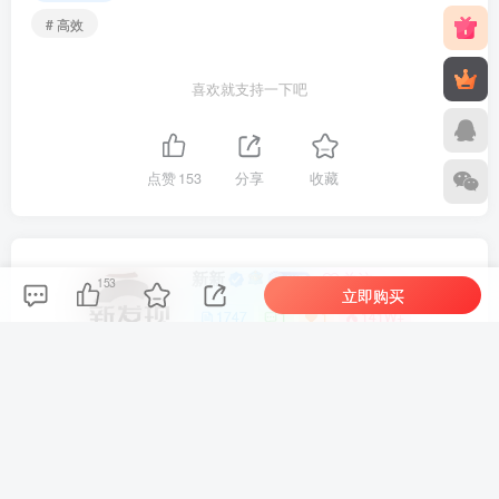
# 高效
喜欢就支持一下吧
点赞
153
分享
收藏
新新
关注
153
立即购买
1747
1
1
141W+
这家伙很懒，什么都没有写...
车机导航系统_鼎微方案_刷机升级固件包
车机导航系统_蘑菇车机_刷机升级固件包