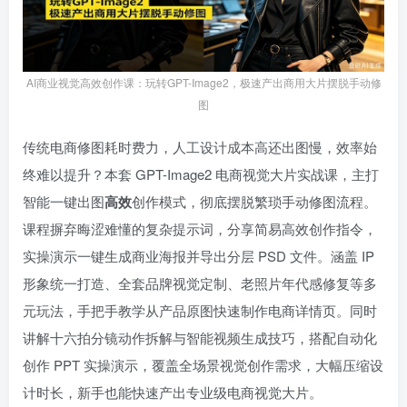
AI商业视觉高效创作课：玩转GPT-Image2，极速产出商用大片摆脱手动修
图
传统电商修图耗时费力，人工设计成本高还出图慢，效率始
终难以提升？本套 GPT-Image2 电商视觉大片实战课，主打
智能一键出图
高效
创作模式，彻底摆脱繁琐手动修图流程。
课程摒弃晦涩难懂的复杂提示词，分享简易高效创作指令，
实操演示一键生成商业海报并导出分层 PSD 文件。涵盖 IP
形象统一打造、全套品牌视觉定制、老照片年代感修复等多
元玩法，手把手教学从产品原图快速制作电商详情页。同时
讲解十六拍分镜动作拆解与智能视频生成技巧，搭配自动化
创作 PPT 实操演示，覆盖全场景视觉创作需求，大幅压缩设
计时长，新手也能快速产出专业级电商视觉大片。