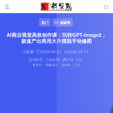
热门
福缘网
AI商业视觉高效创作课：玩转GPT-Image2，
极速产出商用大片摆脱手动修图
新新
2026-05-21
2026-05-21
785字
4分钟
715
0
首页
网赚项目
福缘网
正文