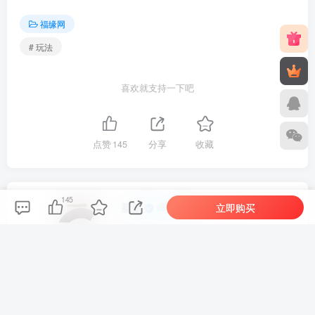
福缘网
# 玩法
喜欢就支持一下吧
点赞
145
分享
收藏
145
新新
立即购买
关注
1747
1
1
141W+
这家伙很懒，什么都没有写...