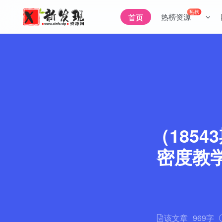
热榜
热榜资源
首页
（185
密度教
该文章
969字