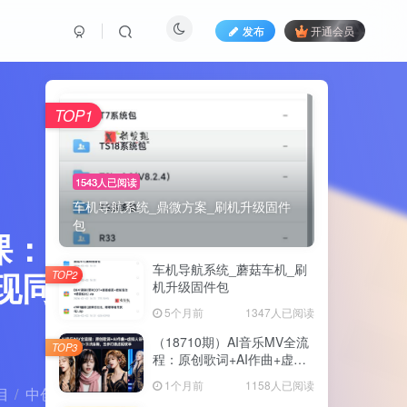
发布
开通会员
TOP1
1543人已阅读
车机导航系统_鼎微方案_刷机升级固件
包
课：3天高
车机导航系统_蘑菇车机_刷
现同城爆
TOP2
机升级固件包
5个月前
1347人已阅读
（18710期）AI音乐MV全流
TOP3
程：原创歌词+AI作曲+虚拟
人设+对口型+剪映后期，五
1个月前
1158人已阅读
目
中创网
正文
步打造虚拟歌手