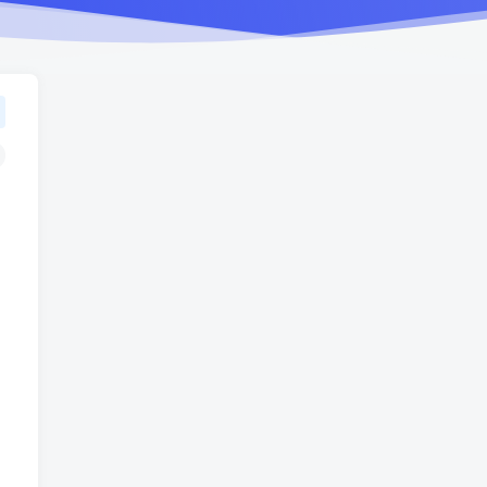
TOP1
1543人已阅读
车机导航系统_鼎微方案_刷机升级固件
包
车机导航系统_蘑菇车机_刷
TOP2
机升级固件包
5个月前
1347人已阅读
（18710期）AI音乐MV全流
TOP3
程：原创歌词+AI作曲+虚拟
人设+对口型+剪映后期，五
1个月前
1158人已阅读
步打造虚拟歌手
（18824期）不懂技术如何
TOP4