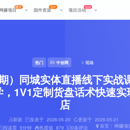
最火
固件
活动
网赚项目
固件资源
项目活动
热门
中创网
现场
43期）同城实体直播线下实战
学，1V1定制货盘话术快速实
店
新新
发表于
2026-05-20
更新于
2026-05-21
首页
网赚项
阅读需
5分钟
热度值
879
0
条评论