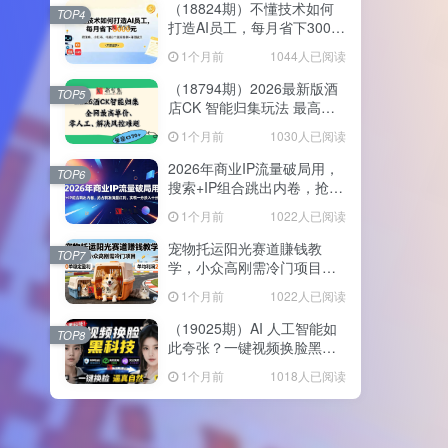
（18824期）不懂技术如何
TOP4
打造AI员工，每月省下3000
元，附闲鱼、小红书、电商3
1个月前
1044人已阅读
个真实案例+开源提示
（18794期）2026最新版酒
TOP5
店CK 智能归集玩法 最高单
价、零成本、零人工 操作、
1个月前
1030人已阅读
解决风控难题
2026年商业IP流量破局用，
TOP6
搜索+IP组合跳出内卷，抢占
精准流量红利，实现一分投
1个月前
1022人已阅读
入十分回报
宠物托运阳光赛道賺钱教
TOP7
学，小众高刚需冷门项目，
日均10单稳定盈利，单均利
1个月前
1022人已阅读
润200+
（19025期）AI 人工智能如
TOP8
此夸张？一键视频换脸黑科
技，纯本地离线运行，本地
1个月前
1018人已阅读
视频换脸娱乐工具， AI
FaceSwap