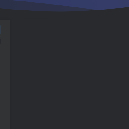
TOP1
1568人已阅读
车机导航系统_鼎微方案_刷机升级固件
包
车机导航系统_蘑菇车机_刷
TOP2
机升级固件包
5个月前
1365人已阅读
（18710期）AI音乐MV全流
TOP3
程：原创歌词+AI作曲+虚拟
人设+对口型+剪映后期，五
1个月前
1166人已阅读
步打造虚拟歌手
（18824期）不懂技术如何
TOP4