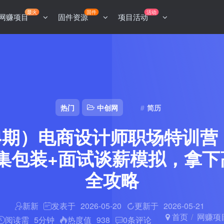
最火
固件
活动
网赚项目
固件资源
项目活动
热门
中创网
简历
44期）电商设计师职场特训
集包装+面试谈薪模拟，拿下高薪
全攻略
新新
发表于
2026-05-20
更新于
2026-05-21
首页
网赚项
阅读需
5分钟
热度值
938
0
条评论