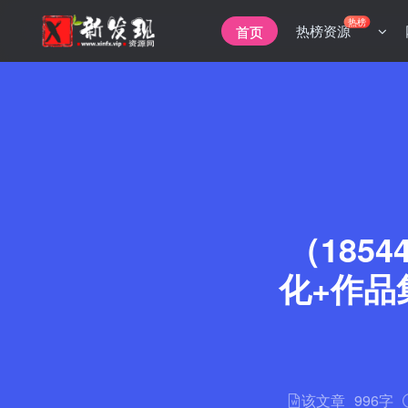
热榜
热榜资源
首页
（185
化+作品
该文章
996字