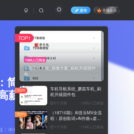
发布
开通会员
TOP1
1568人已阅读
车机导航系统_鼎微方案_刷机升级固件
包
营：简历优
车机导航系统_蘑菇车机_刷
offer
TOP2
机升级固件包
5个月前
1365人已阅读
（18710期）AI音乐MV全流
TOP3
程：原创歌词+AI作曲+虚拟
人设+对口型+剪映后期，五
1个月前
1166人已阅读
目
中创网
正文
步打造虚拟歌手