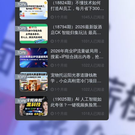
（18824期）不懂技术如何
TOP4
打造AI员工，每月省下3000
元，附闲鱼、小红书、电商3
1个月前
1045人已阅读
个真实案例+开源提示
（18794期）2026最新版酒
TOP5
店CK 智能归集玩法 最高单
价、零成本、零人工 操作、
1个月前
1031人已阅读
解决风控难题
2026年商业IP流量破局用，
TOP6
搜索+IP组合跳出内卷，抢占
精准流量红利，实现一分投
1个月前
1022人已阅读
入十分回报
宠物托运阳光赛道賺钱教
TOP7
学，小众高刚需冷门项目，
日均10单稳定盈利，单均利
1个月前
1022人已阅读
润200+
（19025期）AI 人工智能如
TOP8
此夸张？一键视频换脸黑科
技，纯本地离线运行，本地
1个月前
1018人已阅读
视频换脸娱乐工具， AI
FaceSwap