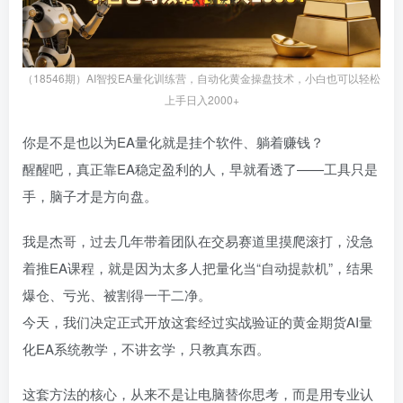
（18546期）AI智投EA量化训练营，自动化黄金操盘技术，小白也可以轻松
上手日入2000+
你是不是也以为EA量化就是挂个软件、躺着赚钱？
醒醒吧，真正靠EA稳定盈利的人，早就看透了——工具只是
手，脑子才是方向盘。
我是杰哥，过去几年带着团队在交易赛道里摸爬滚打，没急
着推EA课程，就是因为太多人把量化当“自动提款机”，结果
爆仓、亏光、被割得一干二净。
今天，我们决定正式开放这套经过实战验证的黄金期货AI量
化EA系统教学，不讲玄学，只教真东西。
这套方法的核心，从来不是让电脑替你思考，而是用专业认