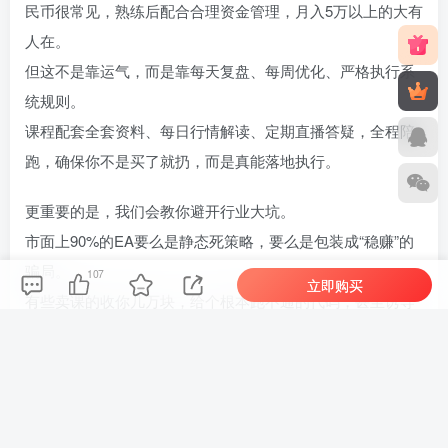
民币很常见，熟练后配合合理资金管理，月入5万以上的大有
人在。
但这不是靠运气，而是靠每天复盘、每周优化、严格执行系
统规则。
课程配套全套资料、每日行情解读、定期直播答疑，全程陪
跑，确保你不是买了就扔，而是真能落地执行。
更重要的是，我们会教你避开行业大坑。
市面上90%的EA要么是静态死策略，要么是包装成“稳赚”的
骗局。
107
立即购买
有些卖课的收你几万块，给个根本跑不通的代码，甚至诱导
你重仓梭哈。
我们的原则很明确：稳定运行的软件，不承诺暴利，只教你
怎么自己判断、杰哥远程协助调试、完整掌控整个交易系
统。