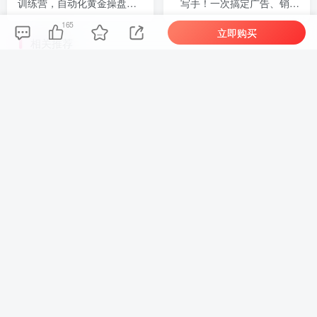
训练营，自动化黄金操盘技
写手！一次搞定广告、销售
术，小白也可以轻松上手日
邮件、落地页【原创双语字
165
入2000+
幕】
立即购买
相关推荐
（18710期）AI音乐MV全流程：原创歌词+AI作曲+虚拟人设+对口型+剪映后期，五步打造虚拟歌手
（18824期）不懂技
评论
抢沙发
请登录后发表评论
登录
注册