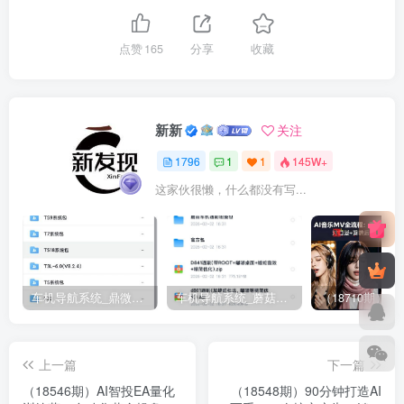
点赞
165
分享
收藏
新新
关注
1796
1
1
145W+
这家伙很懒，什么都没有写...
车机导航系统_鼎微方案_刷机升级固件包
车机导航系统_蘑菇车机_刷机升级固件包
上一篇
下一篇
（18546期）AI智投EA量化
（18548期）90分钟打造AI