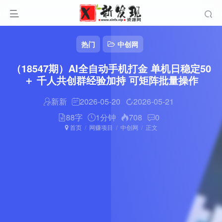
热门
中创网
（18547期）AI全自动手机打金 单机日稳定50
＋ 千人共创群经验加持 可矩阵批量操作
新新
2026-05-20
2026-05-21
88字
1分钟
708
0
首页
网赚项目
中创网
正文