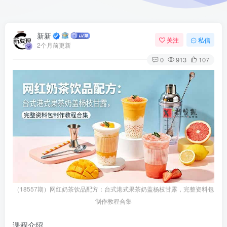
新新
关注
私信
2个月前更新
0
913
107
（18557期）网红奶茶饮品配方：台式港式果茶奶盖杨枝甘露，完整资料包
制作教程合集
课程介绍