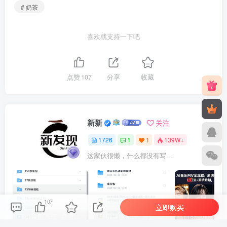
# 奶茶
喜欢就支持一下吧
点赞
107
分享
收藏
新新
关注
1726
1
1
139W+
这家伙很懒，什么都没有写...
107
立即购买
车机导航系统_鼎微方案_刷机升级固件包
车机导航系统_蘑菇车机_刷机升级固件包