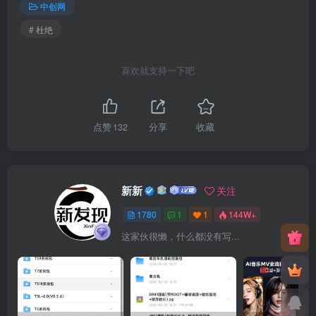
中创网
# 杜绝
喜欢就支持一下吧
点赞
132
分享
收藏
新新
关注
1780
1
1
144W+
这家伙很懒，什么都没有写...