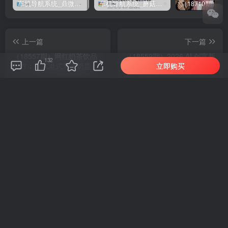
车机导航系统_鼎微方案_刷机升级固件包
车机导航系统_蘑菇车机_刷机升级固件包
上一篇
下一篇
（18557期）网红奶茶饮品
（18559期）2026 AI 创富新
132
立即购买
配方：台式港式果茶奶盖杨
思维火箭班：某大佬3天私房
枝甘露，完整资料包制作教
课，一人公司实体获客商机
程合集
洞察
相关推荐
（18710期）AI音乐MV全流程：原创歌词+AI作曲+虚拟人设+对口型+剪映后期，五步打造虚拟歌手
（18824期）不懂技
评论
抢沙发