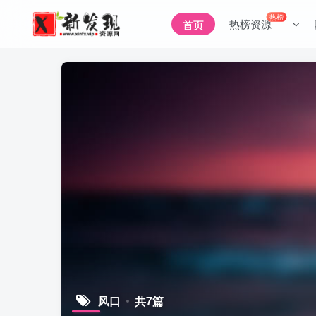
热榜
热榜资源
首页
风口
共7篇