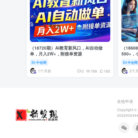
（18720期）AI教育新风口，AI自动做
（186
单，月入2W+，附接单资源
500+
中创网
中创网
1个月前
2个
0
799
160
友链申请
Copyright ©
202200244