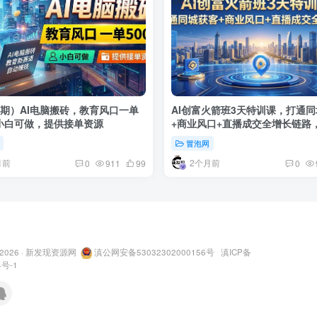
08期）AI电脑搬砖，教育风口一单
AI创富火箭班3天特训课，打通
，小白可做，提供接单资源
+商业风口+直播成交全增长链路，
4月新课
冒泡网
月前
2个月前
0
911
99
0
 2026 ·
新发现资源网
滇公网安备53032302000156号
滇ICP备
4号-1