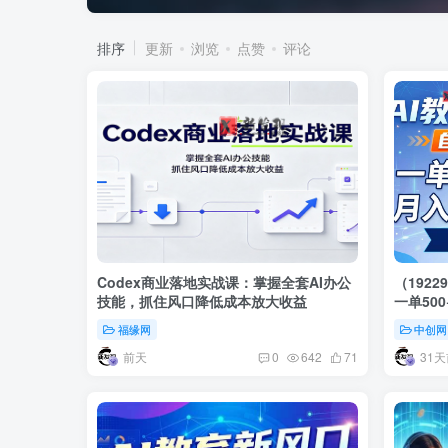
排序
更新
浏览
点赞
评论
Codex商业落地实战课：掌握全套AI办公
（192
技能，抓住风口降低成本放大收益
一单50
资源
福缘网
中创网
前天
31天
0
642
71