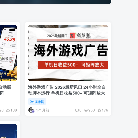
自动掘
海外游戏广告 2026最新风口 24小时全自
矩阵
动脚本运行 单机日收益500+ 可矩阵放大
福缘网
1个月前
90
188
0
963
176