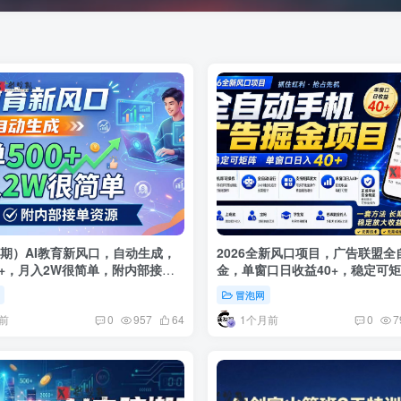
29期）AI教育新风口，自动生成，
2026全新风口项目，广告联盟全
0+，月入2W很简单，附内部接单
金，单窗口日收益40+，稳定可
冒泡网
前
1个月前
0
957
64
0
7