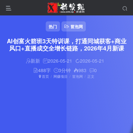
热门
冒泡网
AI创富火箭班3天特训课，打通同城获客+商业
风口+直播成交全增长链路，2026年4月新课
新新
2026-05-21
2026-05-21
488字
3分钟
983
0
首页
网赚项目
冒泡网
正文