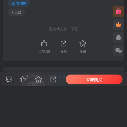
冒泡网
# 风口
喜欢就支持一下吧
点赞
59
分享
收藏
新新
59
关注
立即购买
1774
1
1
144W+
这家伙很懒，什么都没有写...