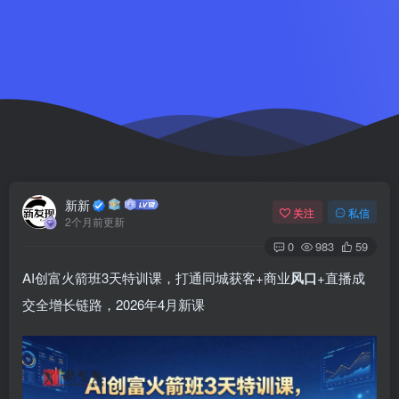
新新
关注
私信
2个月前更新
0
983
59
AI创富火箭班3天特训课，打通同城获客+商业
风口
+直播成
交全增长链路，2026年4月新课