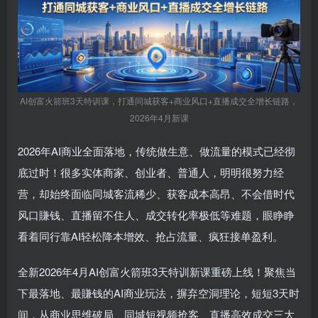
AI创富火箭班3天特训课，打通同城获客+商业风口+直播成交全增长链路，
2026年4月新课
2026年AI商业全面落地，传统做生意、做流量的模式已经彻
底过时！很多实体商家、创业者、普通人，明明很努力经
营，却始终面临同城客流稀少、获客成本高昂、不会借时代
风口賺钱、直播留不住人、成交转化率极低等难题，眼睁睁
看着同行靠AI轻松降本增效、抢占流量、疯狂接单盈利。
全新2026年4月AI创富火箭班3天特训新课重磅上线！聚焦当
下最落地、最賺钱的AI商业玩法，摒弃空洞理论，短短3天时
间，从商业思维破局、同城短视频抢客、直播高效成交三大