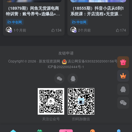
（18979期）闲鱼无货源电商
（18555期）抖音小店从0到1
特训营：账号养号+选爆品+发
系统课：开店流程+无货源代
布优化+日出10单，从0到1系
销自有货源三大模式，快速跑
中创网
中创网
统运营
通抖店全链路
1个月前
2个月前
134
174
友链申请
Copyright © 2026 ·
新发现资源网
滇公网安备53032302000156号
滇
ICP备2022002444号-1
关注公众号
扫码加微信