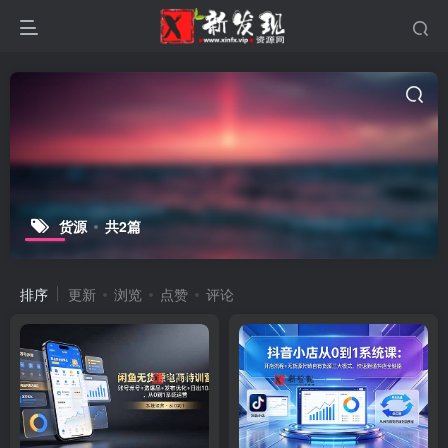
货源
共2篇
排序
更新
浏览
点赞
评论