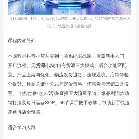
（18555期）抖音小店从0到1系统课：开店流程+无货源代销自有货源三大
模式，快速跑通抖店全链路
课程内容简介
本课程是抖音小店从零到一的系统实战课，覆盖新手入门、
开店流程、无
货源
/代销/自有货源三大模式、后台功能区配
置、产品上架与优化、物流发货退货、违规避坑、店铺体验
分提升、标题关键词公式与定价策略、优惠券与营销工具设
置、自然/付费/达人/活动/直播五大流量渠道、爆品利润款动
销打法及每日运营SOP。55节课手把手教学，帮助新手快速
跑通抖店全链路。
适合学习人群