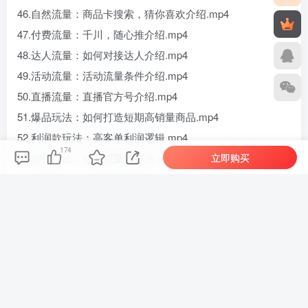
46.自然流量：商品卡搜索，猜你喜欢介绍.mp4
47.付费流量：千川，随心推介绍.mp4
48.达人流量：如何对接达人介绍.mp4
49.活动流量：活动流量条件介绍.mp4
50.直播流量：直播官方号介绍.mp4
51.爆品玩法：如何打造短期高销量商品.mp4
52.利润款玩法：高客单利润逻辑.mp4
174
立即购买
53.动销打法：提升权重的打法.mp4
54.店群模式的基础认知（新手慎入）.mp4
55.最后一课：每日运营sop（完成学习）.mp4
付费资源
（18555期）抖音小店从0到1系统课：开店流程+无货源代销自有货源三大模式，快速跑通抖店全链路
此内容为付费资源，请付费后查看
8.8
元宝