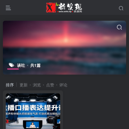
谈吐
共1篇
排序
更新
浏览
点赞
评论