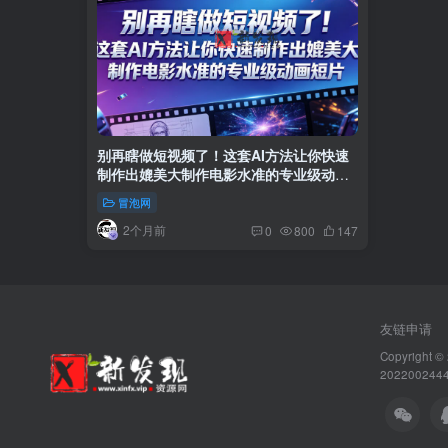
别再瞎做短视频了！这套AI方法让你快速
制作出媲美大制作电影水准的专业级动画
短片【原创双语字幕】
冒泡网
2个月前
0
800
147
友链申请
Copyright ©
202200244