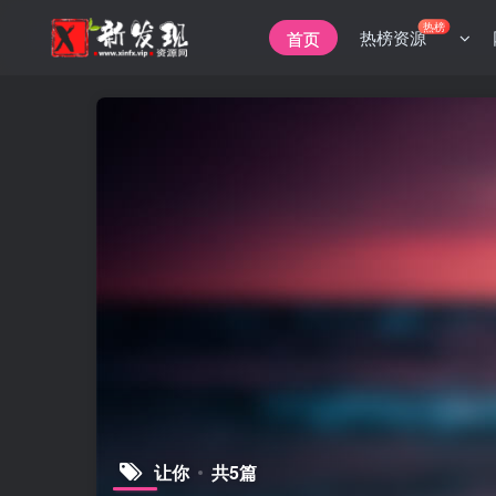
热榜
热榜资源
首页
让你
共5篇