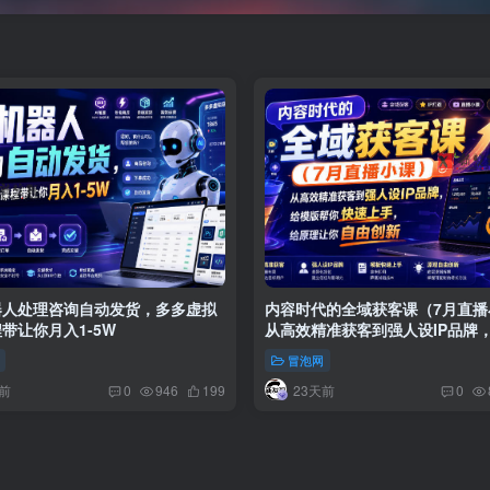
器人处理咨询自动发货，多多虚拟
内容时代的全域获客课（7月直播
带让你月入1-5W
从高效精准获客到强人设IP品牌
帮你快速上手，给原理让你自由
冒泡网
前
23天前
0
946
199
0