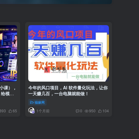
小课），
今年的风口项目，AI 软件量化玩法，让你
，给模版
一天赚几百，一台电脑就能做！
创新
福缘网
1个月前
893
65
0
950
104