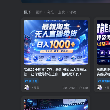
排序
更新
浏览
点赞
评论
实战25小时卖17W，最新淘宝无人直播玩
智能机
法，让你睡觉都在进账，拒绝死工资！
实操课程
冒泡网
冒泡网
14天前
14天
0
682
130