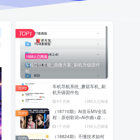
TOP1
1559人已阅读
车机导航系统_鼎微方案_刷机升级固件
包
车机导航系统_蘑菇车机_刷
TOP2
机升级固件包
5个月前
1360人已阅读
（18710期）AI音乐MV全流
TOP3
程：原创歌词+AI作曲+虚拟
人设+对口型+剪映后期，五
1个月前
1160人已阅读
步打造虚拟歌手
（18824期）不懂技术如何
TOP4