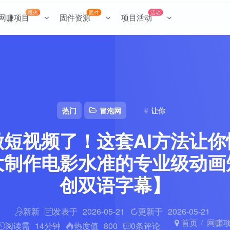
最火
固件
活动
网赚项目
固件资源
项目活动
热门
冒泡网
让你
做短视频了！这套AI方法让你
大制作电影水准的专业级动画
创双语字幕】
新新
发表于
2026-05-21
更新于
2026-05-21
首页
网赚
阅读需
14分钟
热度值
800
0
条评论