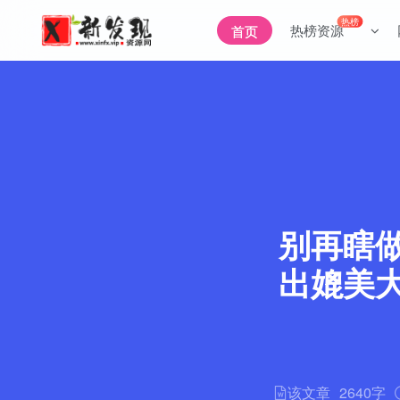
热榜
热榜资源
首页
别再瞎
出媲美
该文章
2640字