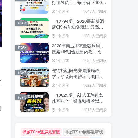
打造AI员工，每月省下3000
元，附闲鱼、小红书、电商3
1个月前
1045人已阅读
个真实案例+开源提示
（18794期）2026最新版酒
TOP5
店CK 智能归集玩法 最高单
价、零成本、零人工 操作、
1个月前
1031人已阅读
解决风控难题
2026年商业IP流量破局用，
TOP6
搜索+IP组合跳出内卷，抢占
精准流量红利，实现一分投
1个月前
1022人已阅读
入十分回报
宠物托运阳光赛道賺钱教
TOP7
学，小众高刚需冷门项目，
五
日均10单稳定盈利，单均利
1个月前
1022人已阅读
润200+
（19025期）AI 人工智能如
TOP8
此夸张？一键视频换脸黑科
技，纯本地离线运行，本地
资
1个月前
1018人已阅读
视频换脸娱乐工具， AI
FaceSwap
鼎威TS18竖屏最新版
鼎威TS18横屏最新版