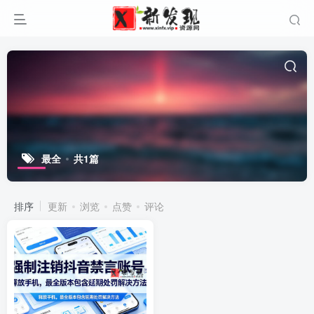
最全
共1篇
排序
更新
浏览
点赞
评论