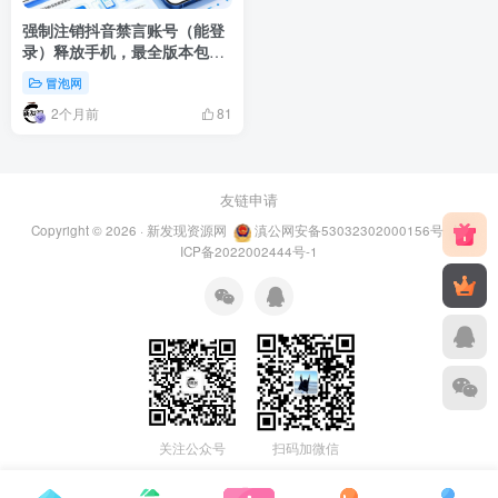
强制注销抖音禁言账号（能登
录）释放手机，最全版本包含
延期处罚解决方法
冒泡网
2个月前
81
友链申请
Copyright © 2026 ·
新发现资源网
滇公网安备53032302000156号
滇
ICP备2022002444号-1
关注公众号
扫码加微信